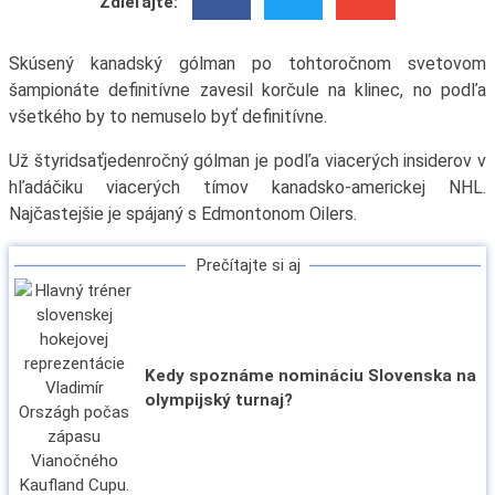
Zdieľajte:
Skúsený kanadský gólman po tohtoročnom svetovom
šampionáte definitívne zavesil korčule na klinec, no podľa
všetkého by to nemuselo byť definitívne.
Už štyridsaťjedenročný gólman je podľa viacerých insiderov v
hľadáčiku viacerých tímov kanadsko-americkej NHL.
Najčastejšie je spájaný s Edmontonom Oilers.
Prečítajte si aj
Kedy spoznáme nomináciu Slovenska na
olympijský turnaj?