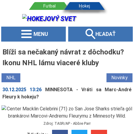
MENU
HĽADAŤ
Blíži sa nečakaný návrat z dôchodku?
Ikonu NHL lámu viaceré kluby
NHL
Novinky
30.12.2025 13:26
MINNESOTA - Vráti sa Marc-André
Fleury k hokeju?
Zdroj: TASR/AP - Abbie Parr