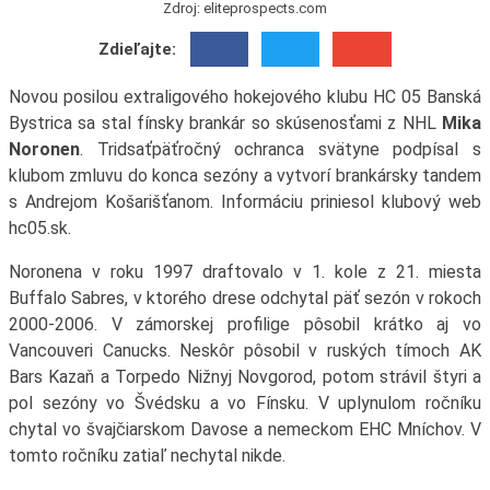
Zdroj: eliteprospects.com
Zdieľajte:
Novou posilou extraligového hokejového klubu HC 05 Banská
Bystrica sa stal fínsky brankár so skúsenosťami z NHL
Mika
Noronen
. Tridsaťpäťročný ochranca svätyne podpísal s
klubom zmluvu do konca sezóny a vytvorí brankársky tandem
s Andrejom Košarišťanom. Informáciu priniesol klubový web
hc05.sk.
Noronena v roku 1997 draftovalo v 1. kole z 21. miesta
Buffalo Sabres, v ktorého drese odchytal päť sezón v rokoch
2000-2006. V zámorskej profilige pôsobil krátko aj vo
Vancouveri Canucks. Neskôr pôsobil v ruských tímoch AK
Bars Kazaň a Torpedo Nižnyj Novgorod, potom strávil štyri a
pol sezóny vo Švédsku a vo Fínsku. V uplynulom ročníku
chytal vo švajčiarskom Davose a nemeckom EHC Mníchov. V
tomto ročníku zatiaľ nechytal nikde.