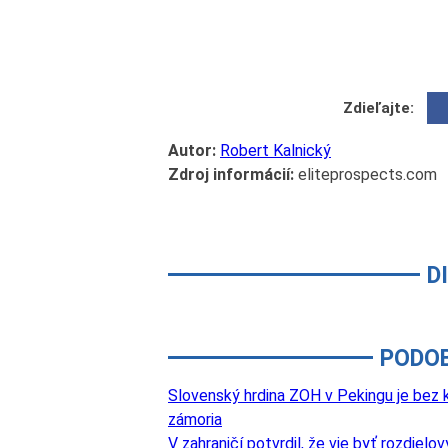
Zdieľajte:
Autor:
Robert Kalnický
Zdroj informácií:
eliteprospects.com
D
PODO
Slovenský hrdina ZOH v Pekingu je bez k
zámoria
V zahraničí potvrdil, že vie byť rozdie