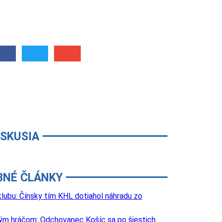
ISKUSIA
BNÉ ČLÁNKY
lubu: Čínsky tím KHL dotiahol náhradu zo
lovým hráčom: Odchovanec Košíc sa po šiestich