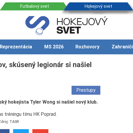
Reprezentácia
MS 2026
Rozhovory
Zahraniči
v, skúsený legionár si našiel
Prestupy
ý hokejista Tyler Wong si našiel nový klub.
Zdroj: TASR