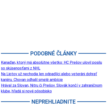
PODOBNÉ ČLÁNKY
Kanaďan, ktorý má absolútne všetko: HC Prešov ulovil posilu
so skúsenosťami z NHL
Na Liptov už nechodia len odpadlíci alebo veteráni dohrať
kariéru. Chovan odhalil smelé ambície
Hrával za Slovan, Nitru či Prešov. Slovák končí v zahraničnom
klube, hľadá si nové pôsobisko
NEPREHLIADNITE