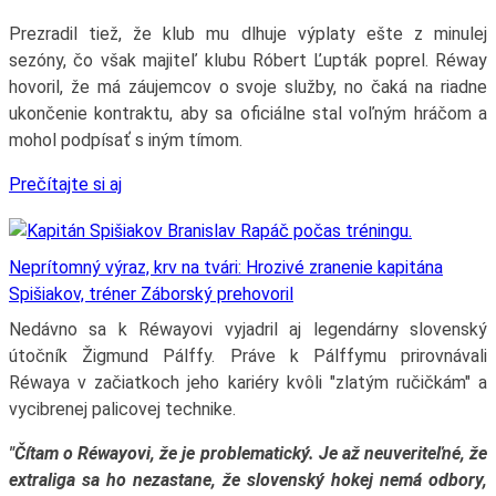
Prezradil tiež, že klub mu dlhuje výplaty ešte z minulej
sezóny, čo však majiteľ klubu Róbert Ľupták poprel. Réway
hovoril, že má záujemcov o svoje služby, no čaká na riadne
ukončenie kontraktu, aby sa oficiálne stal voľným hráčom a
mohol podpísať s iným tímom.
Prečítajte si aj
Neprítomný výraz, krv na tvári: Hrozivé zranenie kapitána
Spišiakov, tréner Záborský prehovoril
Nedávno sa k Réwayovi vyjadril aj legendárny slovenský
útočník Žigmund Pálffy. Práve k Pálffymu prirovnávali
Réwaya v začiatkoch jeho kariéry kvôli "zlatým ručičkám" a
vycibrenej palicovej technike.
"Čítam o Réwayovi, že je problematický. Je až neuveriteľné, že
extraliga sa ho nezastane, že slovenský hokej nemá odbory,