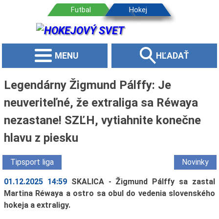
MENU
HĽADAŤ
Legendárny Žigmund Pálffy: Je
neuveriteľné, že extraliga sa Réwaya
nezastane! SZĽH, vytiahnite konečne
hlavu z piesku
Tipsport liga
Novinky
01.12.2025 14:59
SKALICA - Žigmund Pálffy sa zastal
Martina Réwaya a ostro sa obul do vedenia slovenského
hokeja a extraligy.