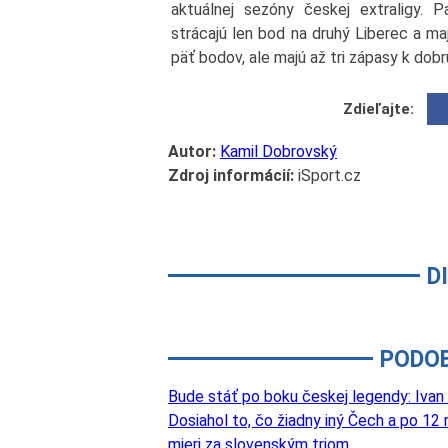
aktuálnej sezóny českej extraligy. 
strácajú len bod na druhý Liberec a ma
päť bodov, ale majú až tri zápasy k dobr
Zdieľajte:
Autor:
Kamil Dobrovský
Zdroj informácií:
iSport.cz
D
PODO
Bude stáť po boku českej legendy: Ivan 
Dosiahol to, čo žiadny iný Čech a po 12
mieri za slovenským triom