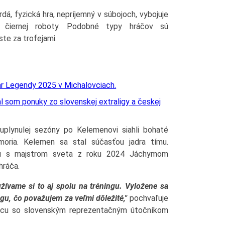
rdá, fyzická hra, nepríjemný v súbojoch, vybojuje
 čiernej roboty. Podobné typy hráčov sú
te za trofejami.
 som ponuky zo slovenskej extraligy a českej
plynulej sezóny po Kelemenovi siahli bohaté
ámoria. Kelemen sa stal súčasťou jadra tímu.
ku s majstrom sveta z roku 2024 Jáchymom
hráča.
žívame si to aj spolu na tréningu. Vyložene sa
gu, čo považujem za veľmi dôležité,"
pochvaľuje
cu so slovenským reprezentačným útočníkom