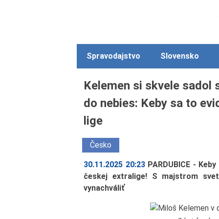
Spravodajstvo
Slovensko
Kelemen si skvele sadol 
do nebies: Keby sa to evid
lige
Česko
30.11.2025 20:23
PARDUBICE - Keby s
českej extralige! S majstrom svet
vynachváliť