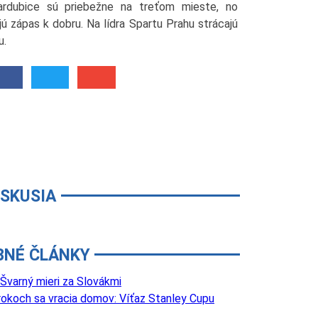
Pardubice sú priebežne na treťom mieste, no
jú zápas k dobru. Na lídra Spartu Prahu strácajú
u.
ISKUSIA
BNÉ ČLÁNKY
Švarný mieri za Slovákmi
 rokoch sa vracia domov: Víťaz Stanley Cupu