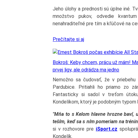
Jeho úlohy a prednosti sú úplne iné. Tv
množstvo pukov, odvedie kvantum
nenahraditeľné pre tím a kľúčové na ces
Prečítajte si aj
Bokroš: Keby chcem, prácu už mám! Mal
prvej ligy, ale odrádza ma jedno
Nemožno sa čudovať, že v priebehu u
Pardubice. Pritiahli ho priamo zo z
Fantasticky si sadol v treťom úto
Kondelíkom, ktorý je podobným typom 
"Mňa to s Kelom hlavne hrozne baví, u
teším, keď sa s ním pomeriam na trénin
si v rozhovore pre
iSport.cz
spoluprá
Kondelík.