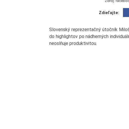
Zdroj: facebo
Zdieľajte:
Slovenský reprezentačný útočník Miloš
do highlightov po nádherných individuá
neoslňuje produktivitou.