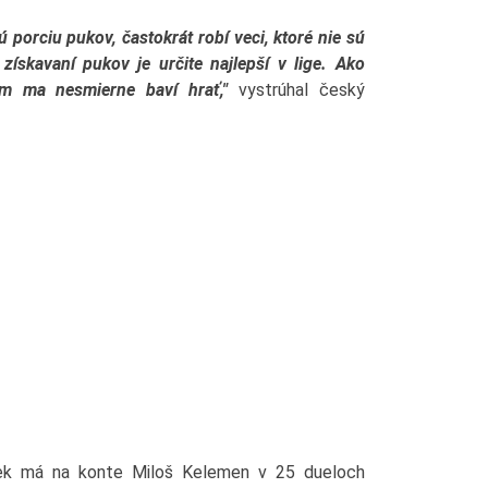
ú porciu pukov, častokrát robí veci, ktoré nie sú
získavaní pukov je určite najlepší v lige. Ako
ým ma nesmierne baví hrať,"
vystrúhal český
iek má na konte Miloš Kelemen v 25 dueloch