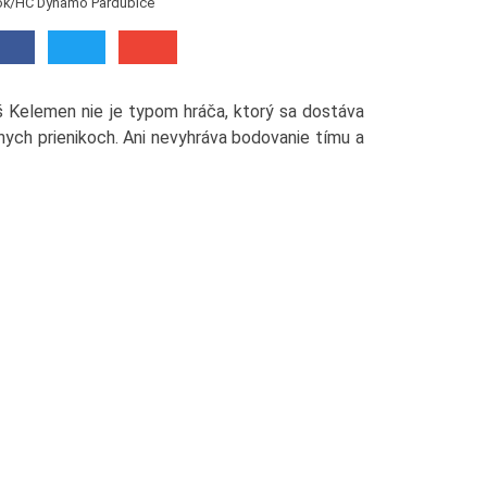
ok/HC Dynamo Pardubice
 Kelemen nie je typom hráča, ktorý sa dostáva
lnych prienikoch. Ani nevyhráva bodovanie tímu a