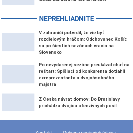
NEPREHLIADNITE
V zahraničí potvrdil, že vie byť
rozdielovým hráčom: Odchovanec Košíc
sa po šiestich sezónach vracia na
Slovensko
Po nevydarenej sezóne preukázal chuť na
reštart: Spišiaci od konkurenta dotiahli
exreprezentanta a dvojnásobného
majstra
Z Česka návrat domov: Do Bratislavy
prichádza dvojica ofenzívnych posíl
Kontakt
Ochrana osobných údajov