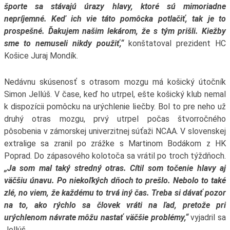
športe sa stávajú úrazy hlavy, ktoré sú mimoriadne
nepríjemné. Keď ich vie táto pomôcka potlačiť, tak je to
prospešné. Ďakujem našim lekárom, že s tým prišli. Kiežby
sme to nemuseli nikdy použiť,“
konštatoval prezident HC
Košice Juraj Mondík.
Nedávnu skúsenosť s otrasom mozgu má košický útočník
Simon Jellúš. V čase, keď ho utrpel, ešte košický klub nemal
k dispozícii pomôcku na urýchlenie liečby. Bol to pre neho už
druhý otras mozgu, prvý utrpel počas štvorročného
pôsobenia v zámorskej univerzitnej súťaži NCAA. V slovenskej
extralige sa zranil po zrážke s Martinom Bodákom z HK
Poprad. Do zápasového kolotoča sa vrátil po troch týždňoch.
„Ja som mal taký stredný otras. Cítil som točenie hlavy aj
väčšiu únavu. Po niekoľkých dňoch to prešlo. Nebolo to také
zlé, no viem, že každému to trvá iný čas. Treba si dávať pozor
na to, ako rýchlo sa človek vráti na ľad, pretože pri
urýchlenom návrate môžu nastať väčšie problémy,“
vyjadril sa
Jellúš.