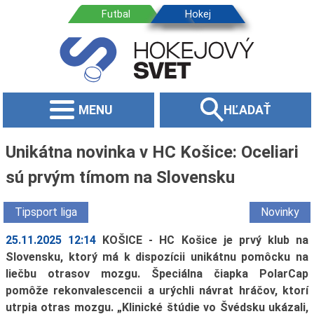
MENU
HĽADAŤ
Unikátna novinka v HC Košice: Oceliari
sú prvým tímom na Slovensku
Tipsport liga
Novinky
25.11.2025 12:14
KOŠICE - HC Košice je prvý klub na
Slovensku, ktorý má k dispozícii unikátnu pomôcku na
liečbu otrasov mozgu. Špeciálna čiapka PolarCap
pomôže rekonvalescencii a urýchli návrat hráčov, ktorí
utrpia otras mozgu. „Klinické štúdie vo Švédsku ukázali,