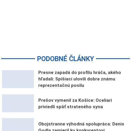
PODOBNÉ ČLÁNKY
Presne zapadá do profilu hráča, akého
hľadali: Spišiaci ulovili dobre známu
reprezentačnú posilu
Prešov vymenil za Košice: Oceliari
priviedli späť strateného syna
Obojstranne výhodná spolupráca: Denis
Godla zamieril ku konkurentovi