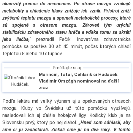
okamžitý prenos do nemocnice. Po otrase mozgu vznikajú
metabolity a chladenie hlavy znižuje ich vznik. Prístroj zníži
zvýšenú teplotu mozgu a spomalí metabolické procesy, ktoré
sú spojené s otrasom mozgu. Zároveň tým urýchli
stabilizáciu zdravotného stavu hráča a vďaka tomu sa skráti
jeho liečba,“
prezradil Fečík. Inovatívna zdravotnícka
pomôcka sa používa 30 až 45 minút, počas ktorých chladí
teplotou 8 alebo 10 stupňov.
Prečítajte si aj
Marinčin, Tatar, Cehlárik či Hudáček:
Vladimír Országh nominoval na ďalší
zraz
Podľa lekára má veľký význam aj u opakovaných otrasoch
mozgu. Kluby vo Švédsku už túto pomôcku využívajú,
nasledovali ich aj ďalšie hokejové ligy. Košický klub je na
Slovensku prvý, ktorý po nej siahol.
„Hneď som súhlasil, aby
sme si ju zaobstarali. Získali sme ju na dva roky. V tomto