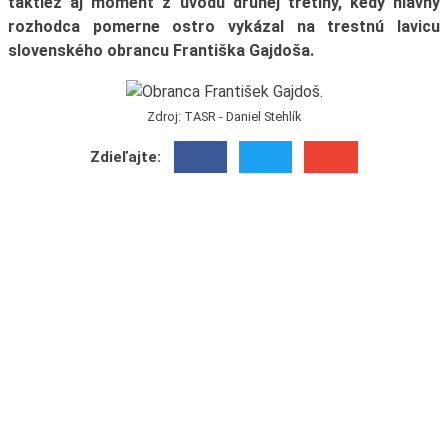
taktiež aj moment z úvodu druhej tretiny, kedy hlavný
rozhodca pomerne ostro vykázal na trestnú lavicu
slovenského obrancu Františka Gajdoša.
Zdroj: TASR - Daniel Stehlík
Zdieľajte: