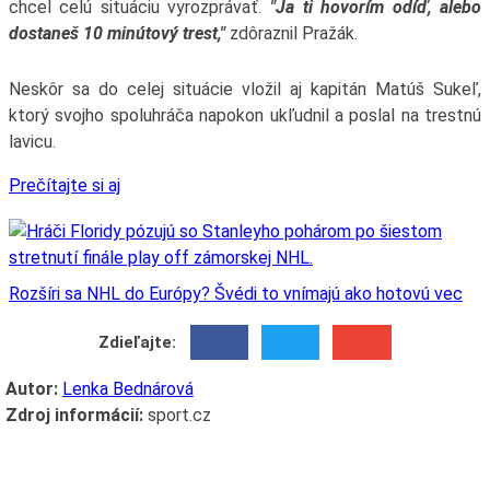
chcel celú situáciu vyrozprávať.
"Ja ti hovorím odíď, alebo
dostaneš 10 minútový trest,"
zdôraznil Pražák.
Neskôr sa do celej situácie vložil aj kapitán Matúš Sukeľ,
ktorý svojho spoluhráča napokon ukľudnil a poslal na trestnú
lavicu.
Prečítajte si aj
Rozšíri sa NHL do Európy? Švédi to vnímajú ako hotovú vec
Zdieľajte:
Autor:
Lenka Bednárová
Zdroj informácií:
sport.cz