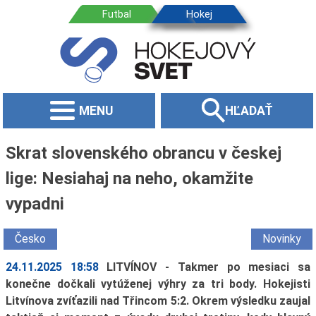
MENU
HĽADAŤ
Skrat slovenského obrancu v českej
lige: Nesiahaj na neho, okamžite
vypadni
Česko
Novinky
24.11.2025 18:58
LITVÍNOV - Takmer po mesiaci sa
konečne dočkali vytúženej výhry za tri body. Hokejisti
Litvínova zvíťazili nad Třincom 5:2. Okrem výsledku zaujal