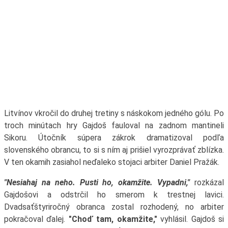
Litvínov vkročil do druhej tretiny s náskokom jedného gólu. Po
troch minútach hry Gajdoš fauloval na zadnom mantineli
Sikoru. Útočník súpera zákrok dramatizoval podľa
slovenského obrancu, to si s ním aj prišiel vyrozprávať zblízka.
V ten okamih zasiahol neďaleko stojaci arbiter Daniel Pražák.
"Nesiahaj na neho. Pusti ho, okamžite. Vypadni,"
rozkázal
Gajdošovi a odstrčil ho smerom k trestnej lavici.
Dvadsaťštyriročný obranca zostal rozhodený, no arbiter
pokračoval ďalej.
"Choď tam, okamžite,"
vyhlásil. Gajdoš si