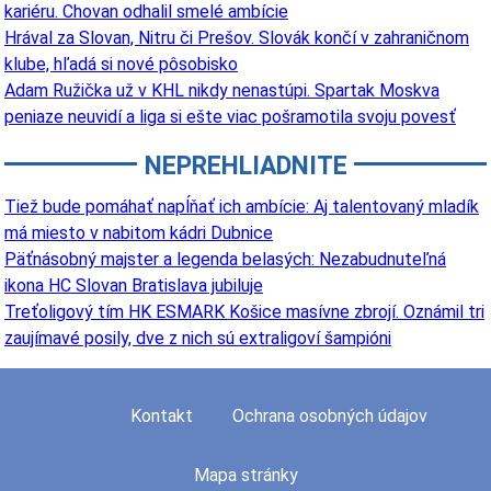
kariéru. Chovan odhalil smelé ambície
Hrával za Slovan, Nitru či Prešov. Slovák končí v zahraničnom
klube, hľadá si nové pôsobisko
Adam Ružička už v KHL nikdy nenastúpi. Spartak Moskva
peniaze neuvidí a liga si ešte viac pošramotila svoju povesť
NEPREHLIADNITE
Tiež bude pomáhať napĺňať ich ambície: Aj talentovaný mladík
má miesto v nabitom kádri Dubnice
Päťnásobný majster a legenda belasých: Nezabudnuteľná
ikona HC Slovan Bratislava jubiluje
Treťoligový tím HK ESMARK Košice masívne zbrojí. Oznámil tri
zaujímavé posily, dve z nich sú extraligoví šampióni
Kontakt
Ochrana osobných údajov
Mapa stránky