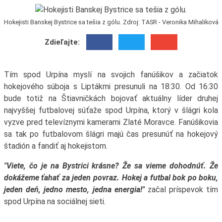
Hokejisti Banskej Bystrice sa tešia z gólu. Zdroj: TASR - Veronika Mihaliková
Zdieľajte:
Tím spod Urpína myslí na svojich fanúšikov a začiatok
hokejového súboja s Liptákmi presunuli na 18:30. Od 16:30
bude totiž na Štiavničkách bojovať aktuálny líder druhej
najvyššej futbalovej súťaže spod Urpína, ktorý v šlágri kola
vyzve pred televíznymi kamerami Zlaté Moravce. Fanúšikovia
sa tak po futbalovom šlágri majú čas presunúť na hokejový
štadión a fandiť aj hokejistom.
"Viete, čo je na Bystrici krásne? Že sa vieme dohodnúť. Že
dokážeme ťahať za jeden povraz. Hokej a futbal bok po boku,
jeden deň, jedno mesto, jedna energia!"
začal príspevok tím
spod Urpína na sociálnej sieti.