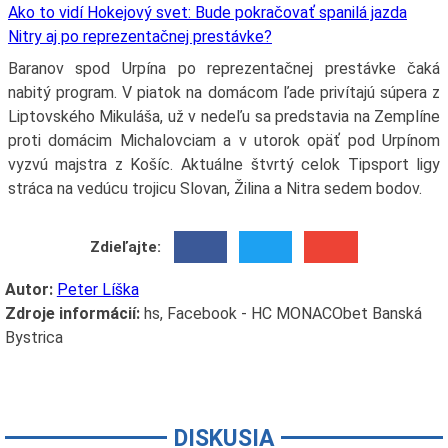
Ako to vidí Hokejový svet: Bude pokračovať spanilá jazda
Nitry aj po reprezentačnej prestávke?
Baranov spod Urpína po reprezentačnej prestávke čaká
nabitý program. V piatok na domácom ľade privítajú súpera z
Liptovského Mikuláša, už v nedeľu sa predstavia na Zemplíne
proti domácim Michalovciam a v utorok opäť pod Urpínom
vyzvú majstra z Košíc. Aktuálne štvrtý celok Tipsport ligy
stráca na vedúcu trojicu Slovan, Žilina a Nitra sedem bodov.
Zdieľajte:
Autor:
Peter Líška
Zdroje informácií:
hs, Facebook - HC MONACObet Banská
Bystrica
DISKUSIA