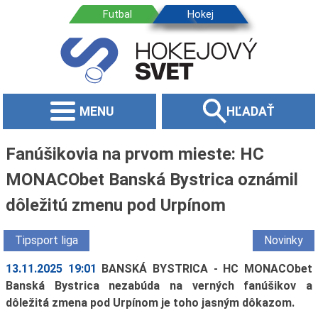
MENU
HĽADAŤ
Fanúšikovia na prvom mieste: HC
MONACObet Banská Bystrica oznámil
dôležitú zmenu pod Urpínom
Tipsport liga
Novinky
13.11.2025 19:01
BANSKÁ BYSTRICA - HC MONACObet
Banská Bystrica nezabúda na verných fanúšikov a
dôležitá zmena pod Urpínom je toho jasným dôkazom.