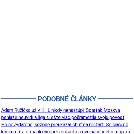
PODOBNÉ ČLÁNKY
Adam Ružička už v KHL nikdy nenastúpi. Spartak Moskva
peniaze neuvidí a liga si ešte viac pošramotila svoju povesť
Po nevydarenej sezóne preukázal chuť na reštart: Spišiaci od
konkurenta dotiahli exreprezentanta a dvojnásobného majstra