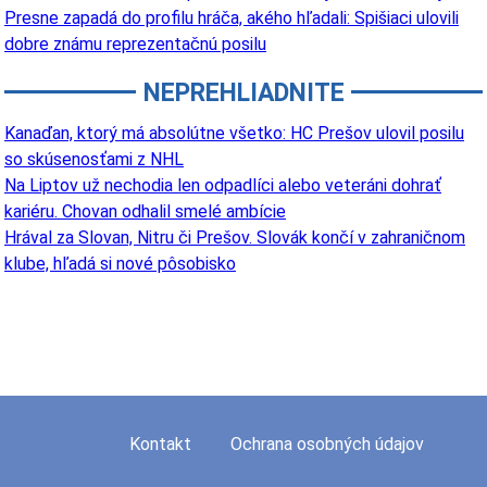
Presne zapadá do profilu hráča, akého hľadali: Spišiaci ulovili
dobre známu reprezentačnú posilu
NEPREHLIADNITE
Kanaďan, ktorý má absolútne všetko: HC Prešov ulovil posilu
so skúsenosťami z NHL
Na Liptov už nechodia len odpadlíci alebo veteráni dohrať
kariéru. Chovan odhalil smelé ambície
Hrával za Slovan, Nitru či Prešov. Slovák končí v zahraničnom
klube, hľadá si nové pôsobisko
Kontakt
Ochrana osobných údajov