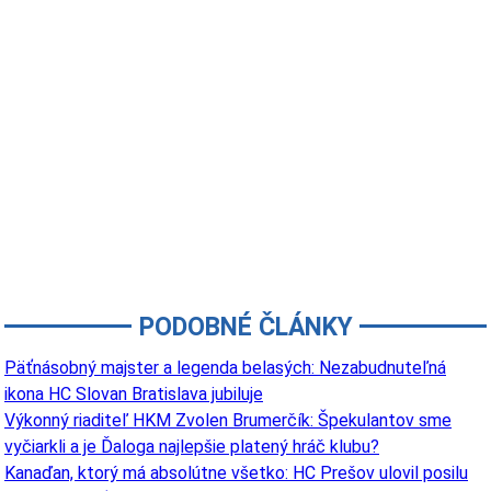
PODOBNÉ ČLÁNKY
Päťnásobný majster a legenda belasých: Nezabudnuteľná
ikona HC Slovan Bratislava jubiluje
Výkonný riaditeľ HKM Zvolen Brumerčík: Špekulantov sme
vyčiarkli a je Ďaloga najlepšie platený hráč klubu?
Kanaďan, ktorý má absolútne všetko: HC Prešov ulovil posilu