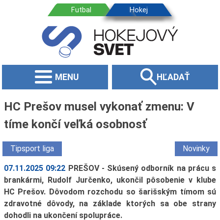
MENU
HĽADAŤ
HC Prešov musel vykonať zmenu: V
tíme končí veľká osobnosť
Tipsport liga
Novinky
07.11.2025 09:22
PREŠOV - Skúsený odborník na prácu s
brankármi, Rudolf Jurčenko, ukončil pôsobenie v klube
HC Prešov. Dôvodom rozchodu so šarišským tímom sú
zdravotné dôvody, na základe ktorých sa obe strany
dohodli na ukončení spolupráce.