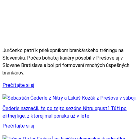
Jurčenko patrí k priekopníkom brankárskeho tréningu na
Slovensku. Počas bohatej kariéry pôsobil v Prešove aj v
Slovane Bratislava a bol pri formovaní mnohých úspešných
brankárov.
Prečítajte si aj
Čederle naznačil, že po tejto sezóne Nitru opustí: Túži po
elitnej lige, z ktorej mal ponuku už v lete
Prečítajte si aj