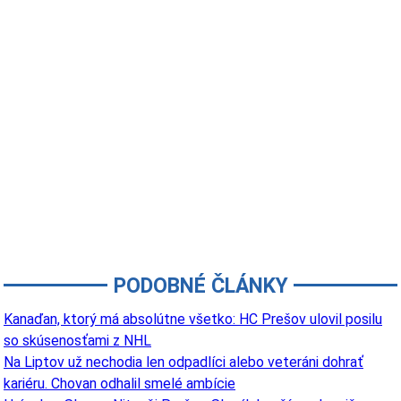
PODOBNÉ ČLÁNKY
Kanaďan, ktorý má absolútne všetko: HC Prešov ulovil posilu
so skúsenosťami z NHL
Na Liptov už nechodia len odpadlíci alebo veteráni dohrať
kariéru. Chovan odhalil smelé ambície