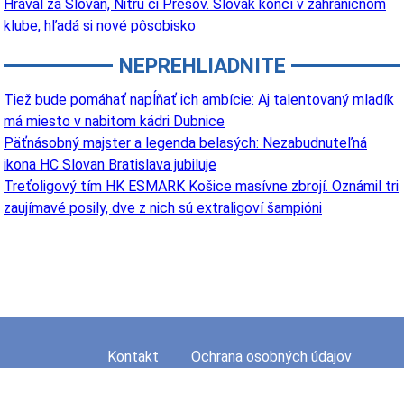
Hrával za Slovan, Nitru či Prešov. Slovák končí v zahraničnom
klube, hľadá si nové pôsobisko
NEPREHLIADNITE
Tiež bude pomáhať napĺňať ich ambície: Aj talentovaný mladík
má miesto v nabitom kádri Dubnice
Päťnásobný majster a legenda belasých: Nezabudnuteľná
ikona HC Slovan Bratislava jubiluje
Treťoligový tím HK ESMARK Košice masívne zbrojí. Oznámil tri
zaujímavé posily, dve z nich sú extraligoví šampióni
Kontakt
Ochrana osobných údajov