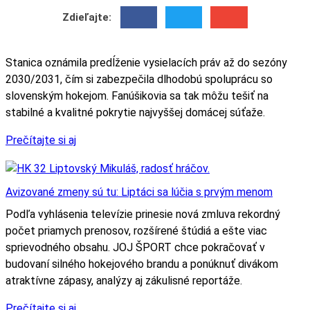
Zdieľajte:
Stanica oznámila predĺženie vysielacích práv až do sezóny
2030/2031, čím si zabezpečila dlhodobú spoluprácu so
slovenským hokejom. Fanúšikovia sa tak môžu tešiť na
stabilné a kvalitné pokrytie najvyššej domácej súťaže.
Prečítajte si aj
Avizované zmeny sú tu: Liptáci sa lúčia s prvým menom
Podľa vyhlásenia televízie prinesie nová zmluva rekordný
počet priamych prenosov, rozšírené štúdiá a ešte viac
sprievodného obsahu. JOJ ŠPORT chce pokračovať v
budovaní silného hokejového brandu a ponúknuť divákom
atraktívne zápasy, analýzy aj zákulisné reportáže.
Prečítajte si aj