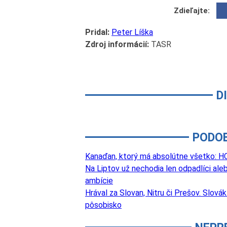
Zdieľajte:
Pridal:
Peter Líška
Zdroj informácií:
TASR
D
PODO
Kanaďan, ktorý má absolútne všetko: HC
Na Liptov už nechodia len odpadlíci aleb
ambície
Hrával za Slovan, Nitru či Prešov. Slová
pôsobisko