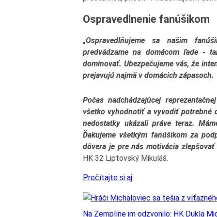
Ospravedlnenie fanúšikom
„Ospravedlňujeme sa našim fanúš
predvádzame na domácom ľade - tam
dominovať. Ubezpečujeme vás, že inten
prejavujú najmä v domácich zápasoch.
Počas nadchádzajúcej reprezentačne
všetko vyhodnotiť a vyvodiť potrebné d
nedostatky ukázali práve teraz. Mám
Ďakujeme všetkým fanúšikom za podpo
dôvera je pre nás motivácia zlepšovať
HK 32 Liptovský Mikuláš.
Prečítajte si aj
Na Zemplíne im odzvonilo: HK Dukla Mi