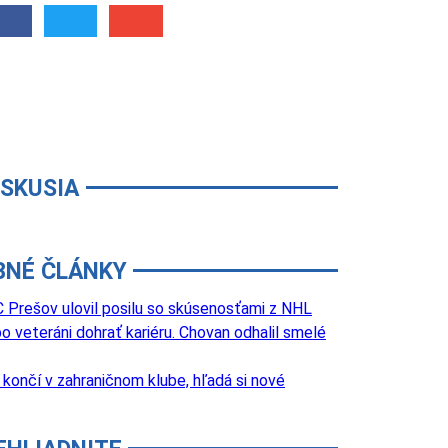
ISKUSIA
BNÉ ČLÁNKY
 Prešov ulovil posilu so skúsenosťami z NHL
o veteráni dohrať kariéru. Chovan odhalil smelé
k končí v zahraničnom klube, hľadá si nové