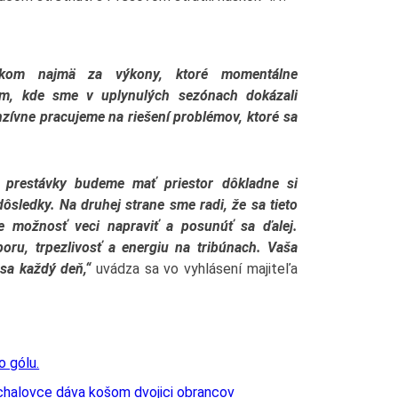
ikom najmä za výkony, ktoré momentálne
, kde sme v uplynulých sezónach dokázali
zívne pracujeme na riešení problémov, ktoré sa
j prestávky budeme mať priestor dôkladne si
ôsledky. Na druhej strane sme radi, že sa tieto
e možnosť veci napraviť a posunúť sa ďalej.
ru, trpezlivosť a energiu na tribúnach. Vaša
 sa každý deň,“
uvádza sa vo vyhlásení majiteľa
chalovce dáva košom dvojici obrancov