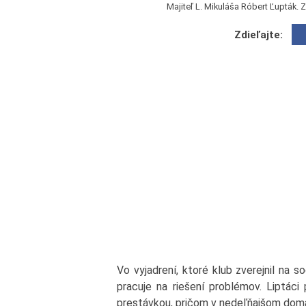
Majiteľ L. Mikuláša Róbert Ľupták. 
Zdieľajte:
Vo vyjadrení, ktoré klub zverejnil na s
pracuje na riešení problémov. Liptáci 
prestávkou, pričom v nedeľňajšom domá