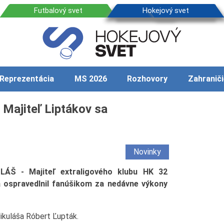
Reprezentácia
MS 2026
Rozhovory
Zahraniči
 Majiteľ Liptákov sa
Novinky
ÁŠ - Majiteľ extraligového klubu HK 32
a ospravedlnil fanúšikom za nedávne výkony