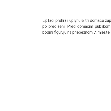
Liptáci prehrali uplynulé tri domáce zá
po predĺžení. Pred domácim publikom 
bodmi figurujú na priebežnom 7. mieste