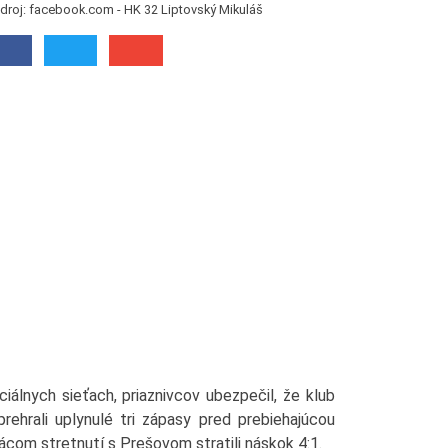
Zdroj: facebook.com - HK 32 Liptovský Mikuláš
ociálnych sieťach, priaznivcov ubezpečil, že klub
prehrali uplynulé tri zápasy pred prebiehajúcou
com stretnutí s Prešovom stratili náskok 4:1.