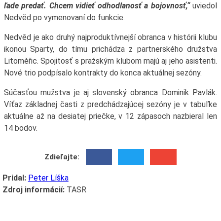
ľade predať. Chcem vidieť odhodlanosť a bojovnosť,“
uviedol
Nedvěd po vymenovaní do funkcie.
Nedvěd je ako druhý najproduktívnejší obranca v histórii klubu
ikonou Sparty, do tímu prichádza z partnerského družstva
Litoměřic. Spojitosť s pražským klubom majú aj jeho asistenti.
Nové trio podpísalo kontrakty do konca aktuálnej sezóny.
Súčasťou mužstva je aj slovenský obranca Dominik Pavlák.
Víťaz základnej časti z predchádzajúcej sezóny je v tabuľke
aktuálne až na desiatej priečke, v 12 zápasoch nazbieral len
14 bodov.
Zdieľajte:
Pridal:
Peter Líška
Zdroj informácií:
TASR