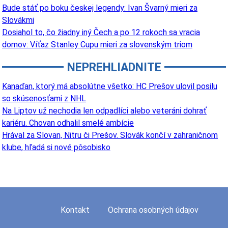
Bude stáť po boku českej legendy: Ivan Švarný mieri za
Slovákmi
Dosiahol to, čo žiadny iný Čech a po 12 rokoch sa vracia
domov: Víťaz Stanley Cupu mieri za slovenským triom
NEPREHLIADNITE
Kanaďan, ktorý má absolútne všetko: HC Prešov ulovil posilu
so skúsenosťami z NHL
Na Liptov už nechodia len odpadlíci alebo veteráni dohrať
kariéru. Chovan odhalil smelé ambície
Hrával za Slovan, Nitru či Prešov. Slovák končí v zahraničnom
klube, hľadá si nové pôsobisko
Kontakt
Ochrana osobných údajov