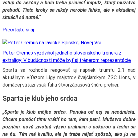
vstup do sezóny a bolo treba priniesť impulz, ktorý mužstvo
prebudí. Tieto kroky sa nikdy nerobia ľahko, ale v aktuálnej
situácii sú nutné.“
Prečítajte si aj
Peter Oremus vyzdvihol jedného slovenského trénera z
extraligy: V budúcnosti môže byť aj trénerom reprezentácie
Sparta sa rozhodla reagovať aj napriek triumfu 2:1 nad
aktuálnym víťazom Ligy majstrov švajčiarskym ZSC Lions, v
domácej súťaži však ťahá štvorzápasovú šnúru prehier.
Sparta je klub jeho srdca
„Sparta je klub môjho srdca. Ponuka od nej sa neodmieta.
Chcem pomôcť tímu vrátiť ho tam, kam patrí. Mužstvo dobre
poznám, novú životnú výzvu prijímam s pokorou a teším sa
na ňu. Tím má kvalitu, ale je treba nájsť spôsob, ako ju na