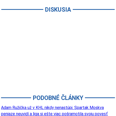
DISKUSIA
PODOBNÉ ČLÁNKY
Adam Ružička už v KHL nikdy nenastúpi. Spartak Moskva
peniaze neuvidí a liga si ešte viac pošramotila svoju povesť