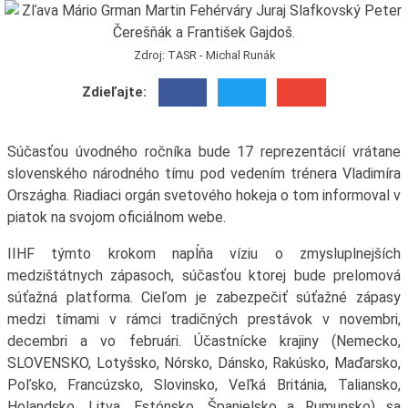
Zdroj: TASR - Michal Runák
Zdieľajte:
Súčasťou úvodného ročníka bude 17 reprezentácií vrátane
slovenského národného tímu pod vedením trénera Vladimíra
Országha. Riadiaci orgán svetového hokeja o tom informoval v
piatok na svojom oficiálnom webe.
IIHF týmto krokom napĺňa víziu o zmysluplnejších
medzištátnych zápasoch, súčasťou ktorej bude prelomová
súťažná platforma. Cieľom je zabezpečiť súťažné zápasy
medzi tímami v rámci tradičných prestávok v novembri,
decembri a vo februári. Účastnícke krajiny (Nemecko,
SLOVENSKO, Lotyšsko, Nórsko, Dánsko, Rakúsko, Maďarsko,
Poľsko, Francúzsko, Slovinsko, Veľká Británia, Taliansko,
Holandsko, Litva, Estónsko, Španielsko a Rumunsko) sa