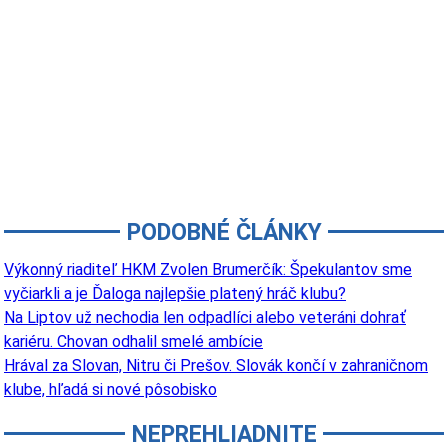
PODOBNÉ ČLÁNKY
Výkonný riaditeľ HKM Zvolen Brumerčík: Špekulantov sme
vyčiarkli a je Ďaloga najlepšie platený hráč klubu?
Na Liptov už nechodia len odpadlíci alebo veteráni dohrať
kariéru. Chovan odhalil smelé ambície
Hrával za Slovan, Nitru či Prešov. Slovák končí v zahraničnom
klube, hľadá si nové pôsobisko
NEPREHLIADNITE