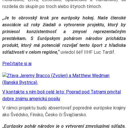
rozdelia do skupín po troch alebo štyroch tímoch.
„Je to obrovský krok pre európsky hokej. Naše členské
asociácie už roky žiadali o vytvorenie projektu, ktorý by
priniesol konzistentnosť a zmysel reprezentačným
prestávkam. S Európskym pohárom národov prichádza
produkt, ktorý má potenciál rozvíjať tento šport z hľadiska
súťaživosti v celom regióne,“
uviedol šéf IIHF Luc Tardif.
Prečítajte si aj
V kontakte s ním boli celé leto: Poprad pod Tatrami privítal
dobre známu americkú posilu
V rámci projektu budú absentovať popredné európske krajiny
ako Švédsko, Fínsko, Česko či Švajčiarsko.
„Európsky pohár národov je o vytvorení zmysluplnej súťaže,