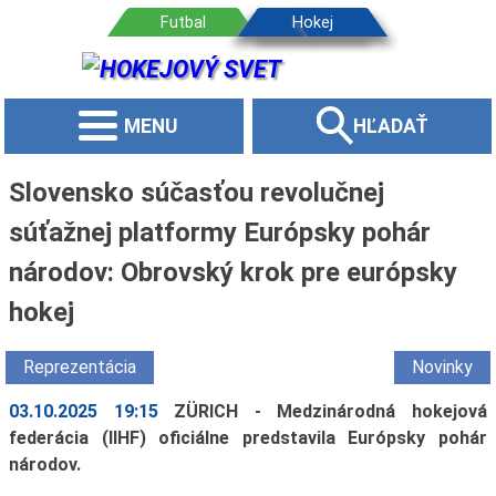
MENU
HĽADAŤ
Slovensko súčasťou revolučnej
súťažnej platformy Európsky pohár
národov: Obrovský krok pre európsky
hokej
Reprezentácia
Novinky
03.10.2025 19:15
ZÜRICH - Medzinárodná hokejová
federácia (IIHF) oficiálne predstavila Európsky pohár
národov.