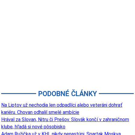
PODOBNÉ ČLÁNKY
Na Liptov už nechodia len odpadlíci alebo veteráni dohrať
kariéru. Chovan odhalil smelé ambície
Hrával za Slovan, Nitru či Prešov. Slovák končí v zahraničnom
klube, hľadá si nové pôsobisko
Adam Ružička už v KHL nikdy nenastúpi. Spartak Moskva