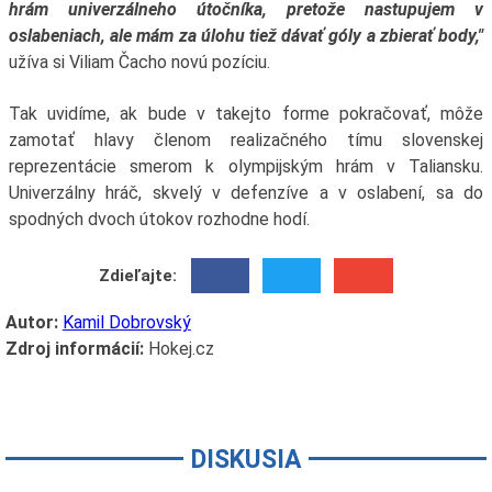
hrám univerzálneho útočníka, pretože nastupujem v
oslabeniach, ale mám za úlohu tiež dávať góly a zbierať body,"
užíva si Viliam Čacho novú pozíciu.
Tak uvidíme, ak bude v takejto forme pokračovať, môže
zamotať hlavy členom realizačného tímu slovenskej
reprezentácie smerom k olympijským hrám v Taliansku.
Univerzálny hráč, skvelý v defenzíve a v oslabení, sa do
spodných dvoch útokov rozhodne hodí.
Zdieľajte:
Autor:
Kamil Dobrovský
Zdroj informácií:
Hokej.cz
DISKUSIA