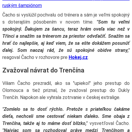
ruským šampiónom
Čacho si vyslúžil pochvalu od trénera a sám je veľmi spokojný
s doterajším pôsobením v novom tíme.
"Som tu veľmi
spokojný. Ďakujem za šancu, teraz hrám oveľa viac než v
Třinci a snažím sa trénerom za priestor odvďačiť. Snažím sa
hrať čo najlepšie, aj keď viem, že sa ešte dokážem posunúť
ďalej. Som naozaj rád, že sú spokojné obidve strany,"
reagoval Čacho v rozhovore pre
Hokej.cz
.
Zvažoval návrat do Trenčína
Viliam Čacho prezradil, ako sa "upiekol" jeho prestup do
Olomouca a tiež priznal, že zvažoval prestup do Dukly
Trenčín. Napokon ale vyhrala zotrvanie v českej extralige.
"Zomlelo sa to dosť rýchlo. Pretože s priateľkou čakáme
dieťa, nechceli sme cestovať niekam ďaleko. Sme obaja z
Trenčína, takže aj to máme dosť blízko,"
vysvetľoval Čacho.
"Najviac som sa rozhodoval práve medzi Trenčínom a