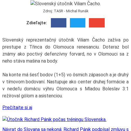
Zdroj: TASR - Michal Runák
Zdieľajte:
Slovenský reprezentačný útočník Viliam Čacho zažíva po
prestupe z Třinca do Olomouca renesanciu. Doteraz bol
známy ako poctivý defenzívny forvard, no v Olomouci sa z
neho stáva mašina na body.
Na konte má šesť bodov (1+5) vo ôsmich zápasoch a je druhý
v tímovom bodovaní. Nastupuje ako center druhej formácie a
v nedeľu domácu výhru Olomouca s Mladou Boleslav 3:1
režíroval gólom a asistenciou.
Prečítajte si aj
Návrat do Slovana sa nekoná: Richard Pánik podpísal zmluvu s