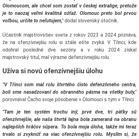
Olomoucom, ale chcel som zostať v českej extralige, pretože
je to naozaj veľmi kvalitná súťaž. Olomouc preto bol prvou
voľbou, určite to neľutujem,"
dodal slovenský útočník.
Účastník majstrovstiev sveta z rokov 2023 a 2024 priznáva,
že na ofenzívnejšiu rolu si stále ešte zvyká. V Třinci, kde
odohral posledné dve sezóny a v roku 2024 získal
majstrovský titul, mal výrazne defenzívnejšiu rolu.
Užíva si novú ofenzívnejšiu úlohu
"V Třinci som mal rolu štvrtého čisto defenzívneho centra,
boli sme nasadzovaní do obranného pásma na všetky buly,"
porovnával Čacho svoje pôsobenie v Olomouci s tým v Třinci.
"Tam je ten systém trochu iný, prvé dve, tri päťky sú
ofenzívnejšie, ale naša štvrtá lajna bola zameraná na obranu
najlepších hráčov súpera. To bola moja úloha, takže mi teraz
trvalo si zvyknúť na viac ofenzívnejšiu rolu. Myslím si, že