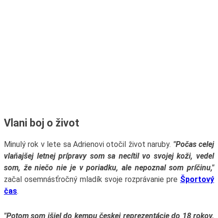
Vlani boj o život
Minulý rok v lete sa Adrienovi otočil život naruby.
"Počas celej
vlaňajšej letnej prípravy som sa necítil vo svojej koži, vedel
som, že niečo nie je v poriadku, ale nepoznal som príčinu,"
začal osemnásťročný mladík svoje rozprávanie pre
Športový
čas
.
"Potom som išiel do kempu českej reprezentácie do 18 rokov,