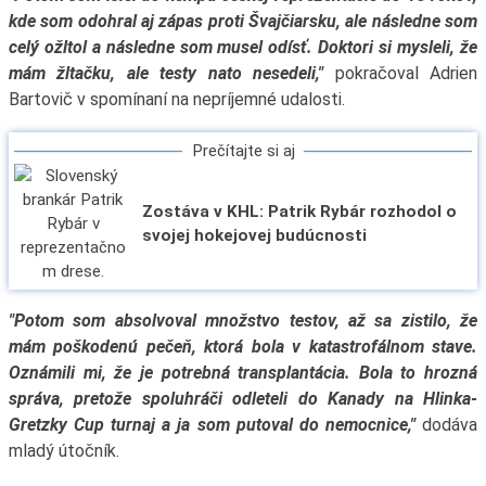
kde som odohral aj zápas proti Švajčiarsku, ale následne som
celý ožltol a následne som musel odísť. Doktori si mysleli, že
mám žltačku, ale testy nato nesedeli,"
pokračoval Adrien
Bartovič v spomínaní na nepríjemné udalosti.
Prečítajte si aj
Zostáva v KHL: Patrik Rybár rozhodol o
svojej hokejovej budúcnosti
"Potom som absolvoval množstvo testov, až sa zistilo, že
mám poškodenú pečeň, ktorá bola v katastrofálnom stave.
Oznámili mi, že je potrebná transplantácia. Bola to hrozná
správa, pretože spoluhráči odleteli do Kanady na Hlinka-
Gretzky Cup turnaj a ja som putoval do nemocnice,"
dodáva
mladý útočník.