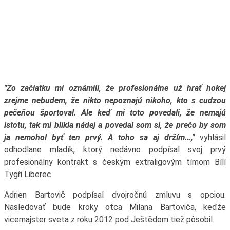
"Zo začiatku mi oznámili, že profesionálne už hrať hokej
zrejme nebudem, že nikto nepoznajú nikoho, kto s cudzou
pečeňou športoval. Ale keď mi toto povedali, že nemajú
istotu, tak mi blikla nádej a povedal som si, že prečo by som
ja nemohol byť ten prvý. A toho sa aj držím…,"
vyhlásil
odhodlane mladík, ktorý nedávno podpísal svoj prvý
profesionálny kontrakt s českým extraligovým tímom Bílí
Tygři Liberec.
Adrien Bartovič podpísal dvojročnú zmluvu s opciou.
Nasledovať bude kroky otca Milana Bartoviča, keďže
vicemajster sveta z roku 2012 pod Ještědom tiež pôsobil.