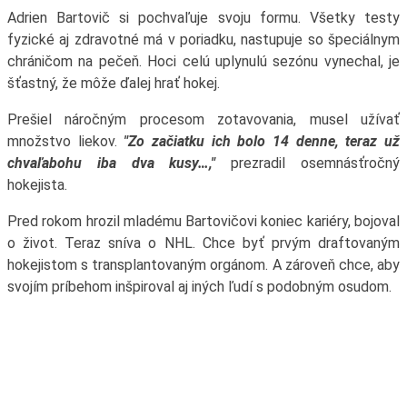
Adrien Bartovič si pochvaľuje svoju formu. Všetky testy
fyzické aj zdravotné má v poriadku, nastupuje so špeciálnym
chráničom na pečeň. Hoci celú uplynulú sezónu vynechal, je
šťastný, že môže ďalej hrať hokej.
Prešiel náročným procesom zotavovania, musel užívať
množstvo liekov.
"Zo začiatku ich bolo 14 denne, teraz už
chvaľabohu iba dva kusy…,"
prezradil osemnásťročný
hokejista.
Pred rokom hrozil mladému Bartovičovi koniec kariéry, bojoval
o život. Teraz sníva o NHL. Chce byť prvým draftovaným
hokejistom s transplantovaným orgánom. A zároveň chce, aby
svojím príbehom inšpiroval aj iných ľudí s podobným osudom.