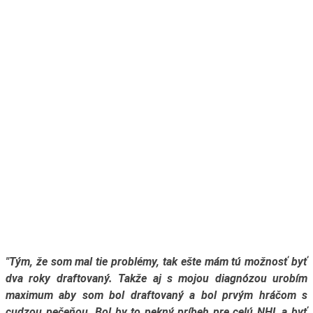
"Tým, že som mal tie problémy, tak ešte mám tú možnosť byť
dva roky draftovaný. Takže aj s mojou diagnózou urobím
maximum aby som bol draftovaný a bol prvým hráčom s
cudzou pečeňou. Bol by to pekný príbeh pre celú NHL a byť