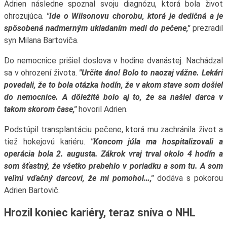
Adrien následne spoznal svoju diagnózu, ktorá bola život
ohrozujúca.
"Ide o Wilsonovu chorobu, ktorá je dedičná a je
spôsobená nadmerným ukladaním medi do pečene,"
prezradil
syn Milana Bartoviča.
Do nemocnice prišiel doslova v hodine dvanástej. Nachádzal
sa v ohrození života.
"Určite áno! Bolo to naozaj vážne. Lekári
povedali, že to bola otázka hodín, že v akom stave som došiel
do nemocnice. A dôležité bolo aj to, že sa našiel darca v
takom skorom čase,"
hovoril Adrien.
Podstúpil transplantáciu pečene, ktorá mu zachránila život a
tiež hokejovú kariéru.
"Koncom júla ma hospitalizovali a
operácia bola 2. augusta. Zákrok vraj trval okolo 4 hodín a
som šťastný, že všetko prebehlo v poriadku a som tu. A som
veľmi vďačný darcovi, že mi pomohol…,"
dodáva s pokorou
Adrien Bartovič.
Hrozil koniec kariéry, teraz sníva o NHL