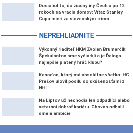
Dosiahol to, čo žiadny iný Čech a po 12
rokoch sa vracia domov: Víťaz Stanley
Cupu mieri za slovenským triom
NEPREHLIADNITE
Výkonný riaditeľ HKM Zvolen Brumerčík:
Špekulantov sme vyčiarkli a je Ďaloga
najlepšie platený hráč klubu?
Kanaďan, ktorý má absolútne všetko: HC
Prešov ulovil posilu so skúsenosťami z
NHL
Na Liptov už nechodia len odpadlíci alebo
veteráni dohrať kariéru. Chovan odhalil
smelé ambície