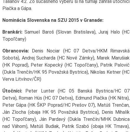
Talianov 4:2. Zo súčasného výberu si na turnaji zahrali útočníci
Piačka a Gápa.
Nominácia Slovenska na SZU 2015 v Granade:
Brankári:
Samuel Baroš (Slovan Bratislava), Juraj Halo (HC
Topoľčany)
Obrancovia:
Denis Nociar (HC 07 Detva/HKM Rimavská
Sobota), Andrej Sucharda (HC Nové Zámky), Marek Marušiak
(HK Poprad), Peter Kopecký (HC Topoľčany), Patrik Palovič
(Dukla Trenčín/HK 95 Považská Bystrica), Nikolas Ketner (HC
Verva Litvínov/ČR)
Útočníci:
Peter Lunter (HC 05 Banská Bystrica/HC 07
Detva), Roman Hús (HC 07 Detva), Edmund Piačka (HK Nitra),
Peter Gápa (HK ŠKP Poprad/HC Prešov 07), Matúš Trenčan,
Ján Zlocha (obaja HK 95 Považská Bystrica), Denis Mihalík
(HC Topoľčany), Ján Pardavý (Dukla Trenčín/MHK Dubnica
nad Váhom), Matúš Budiak, Patrik Szabó (obaja HK Trnava),