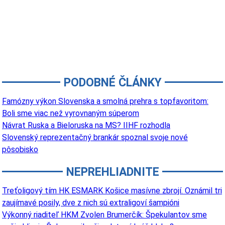
PODOBNÉ ČLÁNKY
Famózny výkon Slovenska a smolná prehra s topfavoritom:
Boli sme viac než vyrovnaným súperom
Návrat Ruska a Bieloruska na MS? IIHF rozhodla
Slovenský reprezentačný brankár spoznal svoje nové
pôsobisko
NEPREHLIADNITE
Treťoligový tím HK ESMARK Košice masívne zbrojí. Oznámil tri
zaujímavé posily, dve z nich sú extraligoví šampióni
Výkonný riaditeľ HKM Zvolen Brumerčík: Špekulantov sme