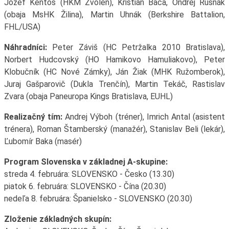
Jozef Kentoš (HKM Zvolen), Kristián Bača, Ondrej Rusnák
(obaja MsHK Žilina), Martin Uhnák (Berkshire Battalion,
FHL/USA)
Náhradníci:
Peter Záviš (HC Petržalka 2010 Bratislava),
Norbert Hudcovský (HO Hamikovo Hamuliakovo), Peter
Klobučník (HC Nové Zámky), Ján Žiak (MHK Ružomberok),
Juraj Gašparovič (Dukla Trenčín), Martin Tekáč, Rastislav
Zvara (obaja Paneuropa Kings Bratislava, EUHL)
Realizačný tím:
Andrej Výboh (tréner), Imrich Antal (asistent
trénera), Roman Štamberský (manažér), Stanislav Beli (lekár),
Ľubomír Baka (masér)
Program Slovenska v základnej A-skupine:
streda 4. februára: SLOVENSKO - Česko (13.30)
piatok 6. februára: SLOVENSKO - Čína (20.30)
nedeľa 8. februára: Španielsko - SLOVENSKO (20.30)
Zloženie základných skupín: