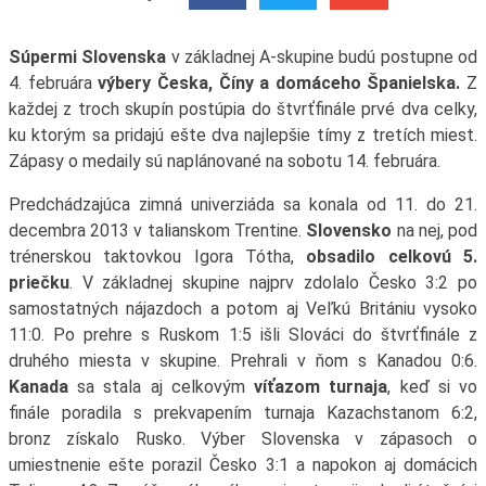
Súpermi Slovenska
v základnej A-skupine budú postupne od
4. februára
výbery Česka, Číny a domáceho Španielska.
Z
každej z troch skupín postúpia do štvrťfinále prvé dva celky,
ku ktorým sa pridajú ešte dva najlepšie tímy z tretích miest.
Zápasy o medaily sú naplánované na sobotu 14. februára.
Predchádzajúca zimná univerziáda sa konala od 11. do 21.
decembra 2013 v talianskom Trentine.
Slovensko
na nej, pod
trénerskou taktovkou Igora Tótha,
obsadilo celkovú 5.
priečku
. V základnej skupine najprv zdolalo Česko 3:2 po
samostatných nájazdoch a potom aj Veľkú Britániu vysoko
11:0. Po prehre s Ruskom 1:5 išli Slováci do štvrťfinále z
druhého miesta v skupine. Prehrali v ňom s Kanadou 0:6.
Kanada
sa stala aj celkovým
víťazom turnaja
, keď si vo
finále poradila s prekvapením turnaja Kazachstanom 6:2,
bronz získalo Rusko. Výber Slovenska v zápasoch o
umiestnenie ešte porazil Česko 3:1 a napokon aj domácich