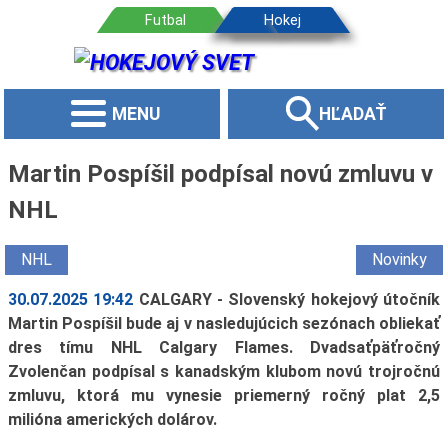
MENU
HĽADAŤ
Martin Pospíšil podpísal novú zmluvu v
NHL
NHL
Novinky
30.07.2025 19:42
CALGARY - Slovenský hokejový útočník
Martin Pospíšil bude aj v nasledujúcich sezónach obliekať
dres tímu NHL Calgary Flames. Dvadsaťpäťročný
Zvolenčan podpísal s kanadským klubom novú trojročnú
zmluvu, ktorá mu vynesie priemerný ročný plat 2,5
milióna amerických dolárov.