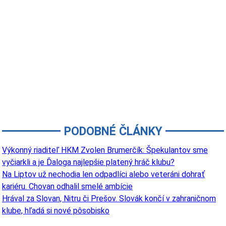
PODOBNÉ ČLÁNKY
Výkonný riaditeľ HKM Zvolen Brumerčík: Špekulantov sme
vyčiarkli a je Ďaloga najlepšie platený hráč klubu?
Na Liptov už nechodia len odpadlíci alebo veteráni dohrať
kariéru. Chovan odhalil smelé ambície
Hrával za Slovan, Nitru či Prešov. Slovák končí v zahraničnom
klube, hľadá si nové pôsobisko