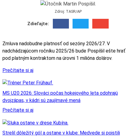
Zdroj: TASR/AP
Zdieľajte:
Zmluva nadobudne platnosť od sezóny 2026/27. V
nadchádzajúcom ročníku 2025/26 bude Pospíšil ešte hrať
pod platným kontraktom na úrovni 1 milióna dolárov.
Prečítajte si aj
MS U20 2026: Slováci počas hokejového leta odohrajú
dvojzápas, v kádri sú zaujímavé mená
Prečítajte si aj
Strelil dôležitý gól a ostane v klube: Medvede si poistili