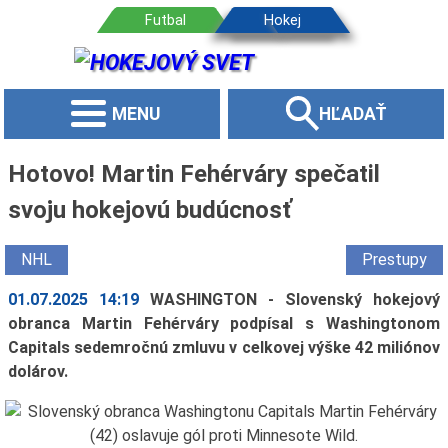
MENU
HĽADAŤ
Hotovo! Martin Fehérváry spečatil
svoju hokejovú budúcnosť
NHL
Prestupy
01.07.2025 14:19
WASHINGTON - Slovenský hokejový
obranca Martin Fehérváry podpísal s Washingtonom
Capitals sedemročnú zmluvu v celkovej výške 42 miliónov
dolárov.