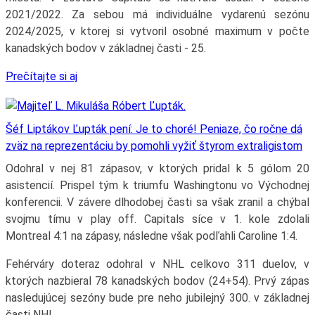
2021/2022. Za sebou má individuálne vydarenú sezónu
2024/2025, v ktorej si vytvoril osobné maximum v počte
kanadských bodov v základnej časti - 25.
Prečítajte si aj
Šéf Liptákov Ľupták pení: Je to choré! Peniaze, čo ročne dá
zväz na reprezentáciu by pomohli vyžiť štyrom extraligistom
Odohral v nej 81 zápasov, v ktorých pridal k 5 gólom 20
asistencií. Prispel tým k triumfu Washingtonu vo Východnej
konferencii. V závere dlhodobej časti sa však zranil a chýbal
svojmu tímu v play off. Capitals síce v 1. kole zdolali
Montreal 4:1 na zápasy, následne však podľahli Caroline 1:4.
Fehérváry doteraz odohral v NHL celkovo 311 duelov, v
ktorých nazbieral 78 kanadských bodov (24+54). Prvý zápas
nasledujúcej sezóny bude pre neho jubilejný 300. v základnej
časti NHL.