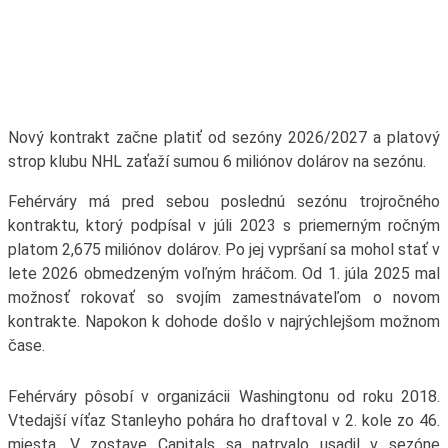
Nový kontrakt začne platiť od sezóny 2026/2027 a platový
strop klubu NHL zaťaží sumou 6 miliónov dolárov na sezónu.
Fehérváry má pred sebou poslednú sezónu trojročného
kontraktu, ktorý podpísal v júli 2023 s priemerným ročným
platom 2,675 miliónov dolárov. Po jej vypršaní sa mohol stať v
lete 2026 obmedzeným voľným hráčom. Od 1. júla 2025 mal
možnosť rokovať so svojím zamestnávateľom o novom
kontrakte. Napokon k dohode došlo v najrýchlejšom možnom
čase.
Fehérváry pôsobí v organizácii Washingtonu od roku 2018.
Vtedajší víťaz Stanleyho pohára ho draftoval v 2. kole zo 46.
miesta. V zostave Capitals sa natrvalo usadil v sezóne