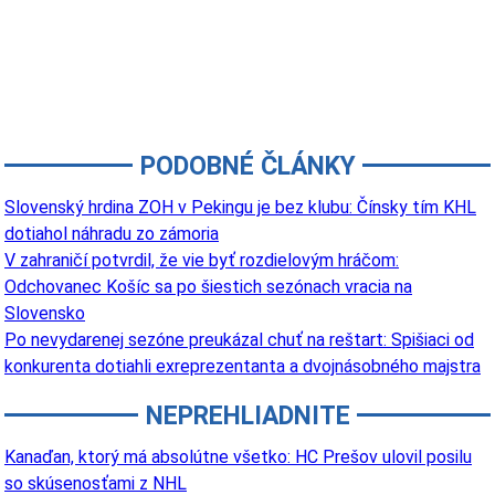
PODOBNÉ ČLÁNKY
Slovenský hrdina ZOH v Pekingu je bez klubu: Čínsky tím KHL
dotiahol náhradu zo zámoria
V zahraničí potvrdil, že vie byť rozdielovým hráčom:
Odchovanec Košíc sa po šiestich sezónach vracia na
Slovensko
Po nevydarenej sezóne preukázal chuť na reštart: Spišiaci od
konkurenta dotiahli exreprezentanta a dvojnásobného majstra
NEPREHLIADNITE
Kanaďan, ktorý má absolútne všetko: HC Prešov ulovil posilu
so skúsenosťami z NHL