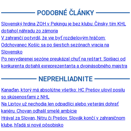
PODOBNÉ ČLÁNKY
Slovenský hrdina ZOH v Pekingu je bez klubu: Čínsky tím KHL
dotiahol náhradu zo zámoria
V zahraničí potvrdil, že vie byť rozdielovým hráčom:
Odchovanec Košíc sa po šiestich sezónach vracia na
Slovensko
Po nevydarenej sezóne preukázal chuť na reštart: Spišiaci od
konkurenta dotiahli exreprezentanta a dvojnásobného majstra
NEPREHLIADNITE
Kanaďan, ktorý má absolútne všetko: HC Prešov ulovil posilu
so skúsenosťami z NHL
Na Liptov už nechodia len odpadlíci alebo veteráni dohrať
kariéru. Chovan odhalil smelé ambície
Hrával za Slovan, Nitru či Prešov. Slovák končí v zahraničnom
klube, hľadá si nové pôsobisko