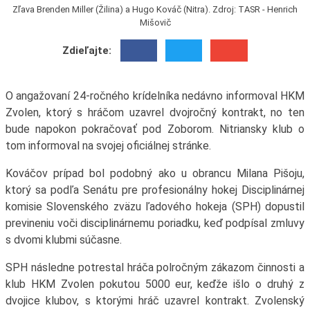
Zľava Brenden Miller (Žilina) a Hugo Kováč (Nitra). Zdroj: TASR - Henrich
Mišovič
Zdieľajte:
O angažovaní 24-ročného krídelníka nedávno informoval HKM
Zvolen, ktorý s hráčom uzavrel dvojročný kontrakt, no ten
bude napokon pokračovať pod Zoborom. Nitriansky klub o
tom informoval na svojej oficiálnej stránke.
Kováčov prípad bol podobný ako u obrancu Milana Pišoju,
ktorý sa podľa Senátu pre profesionálny hokej Disciplinárnej
komisie Slovenského zväzu ľadového hokeja (SPH) dopustil
previneniu voči disciplinárnemu poriadku, keď podpísal zmluvy
s dvomi klubmi súčasne.
SPH následne potrestal hráča polročným zákazom činnosti a
klub HKM Zvolen pokutou 5000 eur, keďže išlo o druhý z
dvojice klubov, s ktorými hráč uzavrel kontrakt. Zvolenský