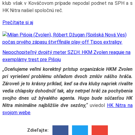
klub však v Kováčovom prípade nepodal podnet na SPH a s
HK Nitra našiel spoločnú reč.
Prečítajte si aj
Nepochopiteľný dvojitý meter SZĽH: HKM Zvolen reaguje na
exemplárny trest pre Pišoju
„Oceňujeme veľmi korektný prístup organizácie HKM Zvolen
pri vyriešení problému ohľadom dvoch zmlúv nášho hráča.
Zároveň je to krásny príklad, keď sa dva kluby napriek rivalite
vedia chlapsky dohodnúť tak, aby netrpel hráč za pochybenia
svojho dnes už bývalého agenta. Hugo bude súčasťou HK
Nitra minimálne najbližšie dve sezóny,“
uviedol
HK Nitra na
svojom webe
.
Zdieľajte: