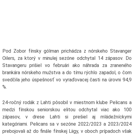
Pod Zobor fínsky gólman prichádza z nórskeho Stavanger
Oilers, za ktorý v minulej sezóne odchytal 14 zápasov. Do
Stavangeru prišiel vo februári ako náhrada za zraneného
brankára nórskeho mužstva a do tímu rýchlo zapadol, o čom
svedčila jeho úspešnosť vo vyraďovacej časti na úrovni 94,9
%.
24-ročný rodák z Lahti pôsobil v miestnom klube Pelicans a
medzi fínskou seniorskou elitou odchytal viac ako 100
zápasov, v drese Lahti si prešiel aj mládežníckymi
kategóriami. Pelicans sa v sezóne 2022/2023 a 2023/2024
prebojovali až do finále fínskej Liigy, v oboch prípadoch však