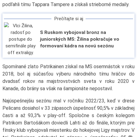
podľahli tímu Tappara Tampere a získali strieborné medaily.
Prečítajte si aj
S Ruskom vybojoval bronz na
juniorských MS: Žilina pokračuje vo
formovaní kádra na novú sezónu
Spomínané zlato Patrikainen získal na MS osemnástok v roku
2018, bol aj súčasťou výberu národného tímu hráčov do
dvadsať rokov na majstrovstvách sveta v roku 2020 v
Kanade, do brány sa však na šampionáte nepostavil.
Najúspešnejšiu sezónu mal v ročníku 2022/23, keď v drese
Pelicans dosiahol v 33 zápasoch úspešnosť 90,5% v základnej
časti a až 93,3% v play-off. Spoločne s českým kolegom
Patrikom Bartošákom doviedli Lahti až do finále, ktorým pre
fínsky klub vybojovali miestenku do hokejovej Ligy majstrov. V