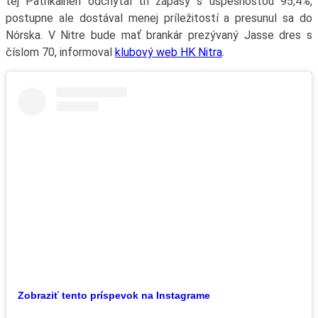
tej Patrikainen odchytal tri zápasy s úspešnosťou 95,4%,
postupne ale dostával menej príležitostí a presunul sa do
Nórska. V Nitre bude mať brankár prezývaný Jasse dres s
číslom 70, informoval
klubový web HK Nitra
.
Zobraziť tento príspevok na Instagrame