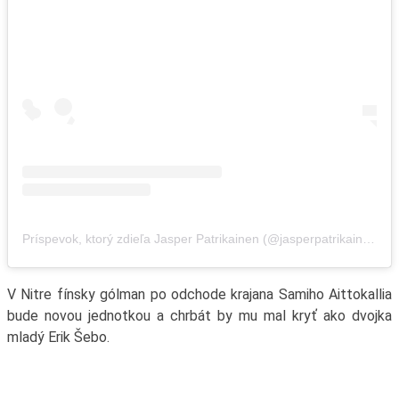
Príspevok, ktorý zdieľa Jasper Patrikainen (@jasperpatrikainen)
V Nitre fínsky gólman po odchode krajana Samiho Aittokallia
bude novou jednotkou a chrbát by mu mal kryť ako dvojka
mladý Erik Šebo.