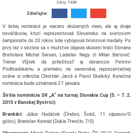
Zdroj: TASR
Zdieľajte:
V širšej nominácii je viacero skúsených mien, ale aj dvaja
nováčikovia, ktorí reprezentovali Slovensko na svetovom
šampionáte do 20 rokov, kde vybojovali bronzové medaily. Po
prvý raz v sezóne sa v mužstve objavia skúsení hráči Slovana
Bratislava Michal Sersen, Ladislav Nagy či Milan Bartovič.
Tréner Vůjtek dá príležitosť aj obrancovi Petrovi
Podhradskému a premiéru na seniorskej reprezentačnej
scéne si odkrútia Christián Jaroš a Pavol Skalický. Konečná
nominácia bude oznámená 27. januára.
Širšia nominácia SR „A“ na turnaj Slovakia Cup (5. – 7. 2.
2015 v Banskej Bystrici)
Brankári:
Július Hudáček (Örebrö, Švéd., 11 zápasov/0
gólov), Branislav Konrád (Dukla Trenčín, 7/0)