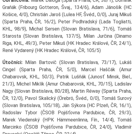
Obrancovia:
Marek Ďaloga (Sparta Praha, ČR, 38/1), Dominik
Graňák (Fribourg Gotteron, Švaj., 134/6), Adam Jánošík (HC
Košice, 4/0), Christián Jaroš (Lulea HF, Švéd., 0/0), Juraj Mikuš
(Sparta Praha, ČR, 16/2), Peter Podhradský (Lada Togliatti,
KHL, 98/9), Michal Sersen (Slovan Bratislava, 71/6), Tomáš
Starosta (Slovan Bratislava, 137/5), Milan Jurčina (Dinamo
Riga, KHL, 49/3), Peter Mikuš (HK Hradec Králové, ČR, 24/1),
René Vydarený (HK Hradec Králové, ČR, 105/5)
Útočníci:
Milan Bartovič (Slovan Bratislava, 73/17), Lukáš
Cingel (Sparta Praha, ČR, 5/0), Marcel Haščák (Amur
Chabarovsk, KHL, 50/3), Patrik Lušňák (Junosť Minsk, Biel.,
21/3), Michel Miklík (Amur Chabarovsk, KHL, 70/15), Ladislav
Nagy (Slovan Bratislava, 80/28), Martin Réway (Sparta Praha,
ČR, 12/0), Pavol Skalický (Örebrö, Švéd., 0/0), Tomáš Surový
(Slovan Bratislava, 105/18), Ján Sýkora (HC Plzeň, ČR, 16/1),
Radoslav Tybor (ČSOB Pojišťovna Pardubice, ČR, 29/3),
Marek Viedenský (HPK Hämmeenlinna, Fín., 14/4), Tomáš
Marcinko (ČSOB Pojišťovna Pardubice, ČR, 24/0), Vladimír