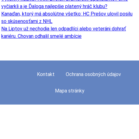
vyčiarkli a je Ďaloga najlepšie platený hráč klubu?
Kanaďan, ktorý má absolútne všetko: HC Prešov ulovil posilu
so skúsenosťami z NHL
Na Liptov už nechodia len odpadlíci alebo veteráni dohrať
kariéru. Chovan odhalil smelé ambície
Kontakt
Ochrana osobných údajov
Mapa stránky