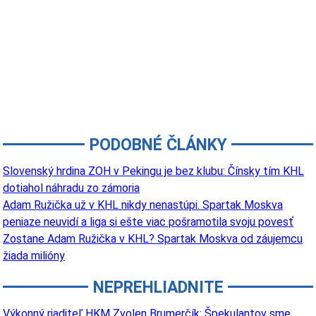
PODOBNÉ ČLÁNKY
Slovenský hrdina ZOH v Pekingu je bez klubu: Čínsky tím KHL
dotiahol náhradu zo zámoria
Adam Ružička už v KHL nikdy nenastúpi. Spartak Moskva
peniaze neuvidí a liga si ešte viac pošramotila svoju povesť
Zostane Adam Ružička v KHL? Spartak Moskva od záujemcu
žiada milióny
NEPREHLIADNITE
Výkonný riaditeľ HKM Zvolen Brumerčík: Špekulantov sme