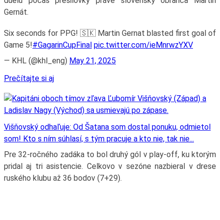
duelu počas presilovky práve slovenský obranca Martin
Gernát.
Six seconds for PPG! 🇸🇰 Martin Gernat blasted first goal of
Game 5!
#GagarinCupFinal
pic.twitter.com/ieMnrwzYXV
— KHL (@khl_eng)
May 21, 2025
Prečítajte si aj
Višňovský odhaľuje: Od Šatana som dostal ponuku, odmietol
som! Kto s ním súhlasí, s tým pracuje a kto nie, tak nie...
Pre 32-ročného zadáka to bol druhý gól v play-off, ku ktorým
pridal aj tri asistencie. Celkovo v sezóne nazbieral v drese
ruského klubu až 36 bodov (7+29).