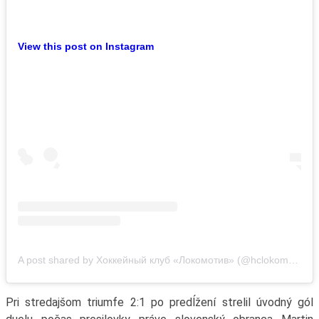
View this post on Instagram
A post shared by Хоккейный клуб «Локомотив» (@hclokomotiv)
Pri stredajšom triumfe 2:1 po predĺžení strelil úvodný gól