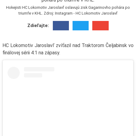
Hokejisti HC Lokomotiv Jaroslavľ oslavujú zisk Gagarinovho pohára po
triumfe v KHL. Zdroj: Instagram - HC Lokomotiv Jaroslavľ
Zdieľajte:
HC Lokomotiv Jaroslavľ zvíťazil nad Traktorom Čeljabinsk vo
finálovej sérii 4:1 na zápasy.