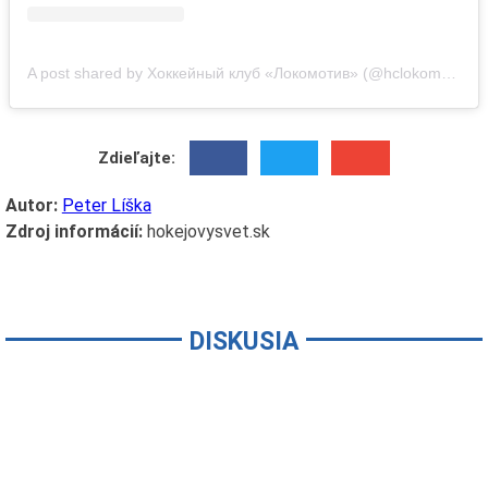
A post shared by Хоккейный клуб «Локомотив» (@hclokomotiv)
Zdieľajte:
Autor:
Peter Líška
Zdroj informácií:
hokejovysvet.sk
DISKUSIA