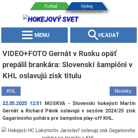
MENU
HĽADAŤ
VIDEO+FOTO Gernát v Rusku opäť
prepálil brankára: Slovenskí šampióni v
KHL oslavujú zisk titulu
KHL
Novinky
22.05.2025 12:51
MOSKVA - Slovenskí hokejisti Martin
Gernát a Richard Pánik oslavujú v sezóne 2024/25 zisk
Gagarinovho pohára pre šampióna play-off KHL.