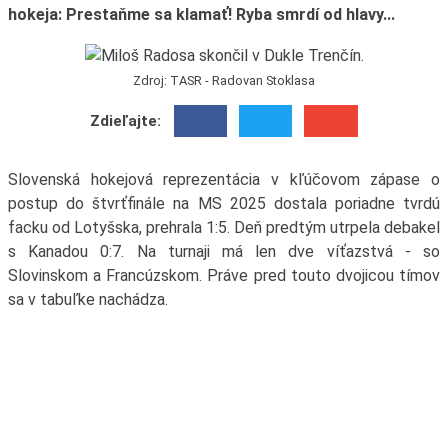
hokeja: Prestaňme sa klamať! Ryba smrdí od hlavy...
Zdroj: TASR - Radovan Stoklasa
Zdieľajte:
Slovenská hokejová reprezentácia v kľúčovom zápase o
postup do štvrťfinále na MS 2025 dostala poriadne tvrdú
facku od Lotyšska, prehrala 1:5. Deň predtým utrpela debakel
s Kanadou 0:7. Na turnaji má len dve víťazstvá - so
Slovinskom a Francúzskom. Práve pred touto dvojicou tímov
sa v tabuľke nachádza.