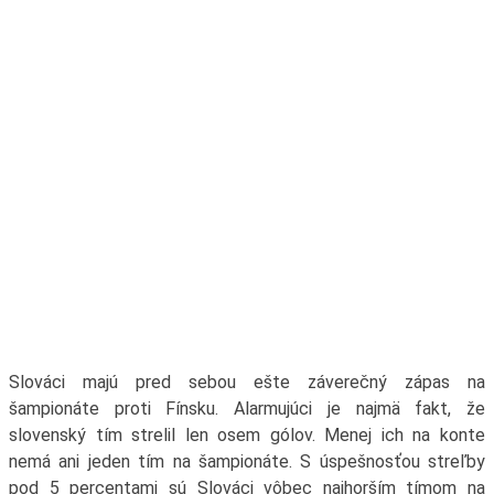
Slováci majú pred sebou ešte záverečný zápas na
šampionáte proti Fínsku. Alarmujúci je najmä fakt, že
slovenský tím strelil len osem gólov. Menej ich na konte
nemá ani jeden tím na šampionáte. S úspešnosťou streľby
pod 5 percentami sú Slováci vôbec najhorším tímom na