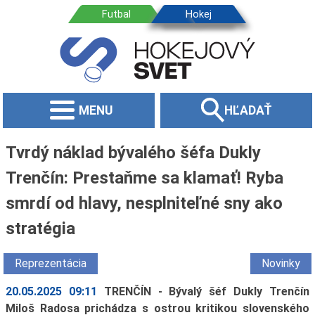
MENU
HĽADAŤ
Tvrdý náklad bývalého šéfa Dukly
Trenčín: Prestaňme sa klamať! Ryba
smrdí od hlavy, nesplniteľné sny ako
stratégia
Reprezentácia
Novinky
20.05.2025 09:11
TRENČÍN - Bývalý šéf Dukly Trenčín
Miloš Radosa prichádza s ostrou kritikou slovenského