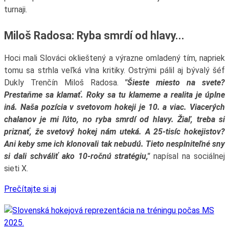
turnaji.
Miloš Radosa: Ryba smrdí od hlavy...
Hoci mali Slováci oklieštený a výrazne omladený tím, napriek
tomu sa strhla veľká vlna kritiky. Ostrými pálil aj bývalý šéf
Dukly Trenčín Miloš Radosa.
"Šieste miesto na svete?
Prestaňme sa klamať. Roky sa tu klameme a realita je úplne
iná. Naša pozícia v svetovom hokeji je 10. a viac. Viacerých
chalanov je mi ľúto, no ryba smrdí od hlavy. Žiaľ, treba si
priznať, že svetový hokej nám uteká. A 25-tisíc hokejistov?
Ani keby sme ich klonovali tak nebudú. Tieto nesplniteľné sny
si dali schváliť ako 10-ročnú stratégiu,"
napísal na sociálnej
sieti X.
Prečítajte si aj