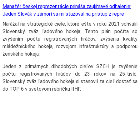
Manažér českej reprezentácie prináša zaujímavé odhalenie:
Jeden Slovák v zámorí sa mi sťažoval na prístup z repre
Narážal na strategické ciele, ktoré ešte v roku 2021 schválil
Slovenský zväz ľadového hokeja. Tento plán počíta so
zvýšením počtu registrovaných hráčov, zvýšenia kvality
mládežníckého hokeja, rozvojom infraštruktúry a podporou
ženského hokeja.
Jeden z primárnych dlhodobých cieľov SZĽH je zvýšenie
počtu registrovaných hráčov do 23 rokov na 25-tisíc.
Slovenský zväz ľadového hokeja si stanovil za cieľ dostať sa
do TOP 6 v svetovom rebríčku IIHF.