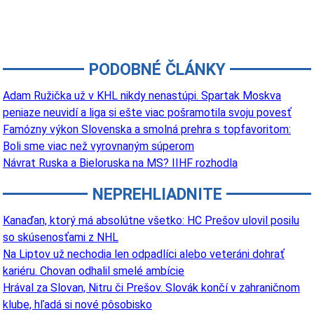
PODOBNÉ ČLÁNKY
Adam Ružička už v KHL nikdy nenastúpi. Spartak Moskva
peniaze neuvidí a liga si ešte viac pošramotila svoju povesť
Famózny výkon Slovenska a smolná prehra s topfavoritom:
Boli sme viac než vyrovnaným súperom
Návrat Ruska a Bieloruska na MS? IIHF rozhodla
NEPREHLIADNITE
Kanaďan, ktorý má absolútne všetko: HC Prešov ulovil posilu
so skúsenosťami z NHL
Na Liptov už nechodia len odpadlíci alebo veteráni dohrať
kariéru. Chovan odhalil smelé ambície
Hrával za Slovan, Nitru či Prešov. Slovák končí v zahraničnom
klube, hľadá si nové pôsobisko