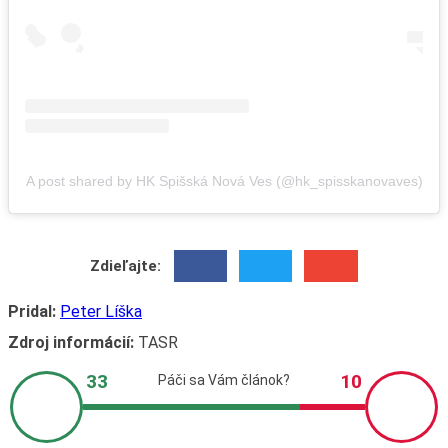
A post shared by HK Spišská Nová Ves (@hk_spisskanovaves)
Zdieľajte:
Pridal:
Peter Líška
Zdroj informácií:
TASR