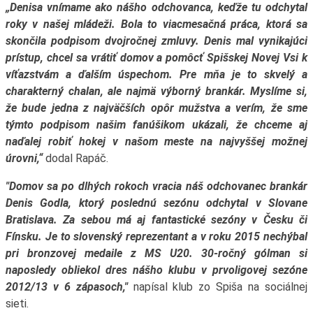
„Denisa vnímame ako nášho odchovanca, keďže tu odchytal
roky v našej mládeži. Bola to viacmesačná práca, ktorá sa
skončila podpisom dvojročnej zmluvy. Denis mal vynikajúci
prístup, chcel sa vrátiť domov a pomôcť Spišskej Novej Vsi k
víťazstvám a ďalším úspechom. Pre mňa je to skvelý a
charakterný chalan, ale najmä výborný brankár. Myslíme si,
že bude jedna z najväčších opôr mužstva a verím, že sme
týmto podpisom našim fanúšikom ukázali, že chceme aj
naďalej robiť hokej v našom meste na najvyššej možnej
úrovni,“
dodal Rapáč.
"Domov sa po dlhých rokoch vracia náš odchovanec brankár
Denis Godla, ktorý poslednú sezónu odchytal v Slovane
Bratislava. Za sebou má aj fantastické sezóny v Česku či
Fínsku. Je to slovenský reprezentant a v roku 2015 nechýbal
pri bronzovej medaile z MS U20. 30-ročný gólman si
naposledy obliekol dres nášho klubu v prvoligovej sezóne
2012/13 v 6 zápasoch,"
napísal klub zo Spiša na sociálnej
sieti.