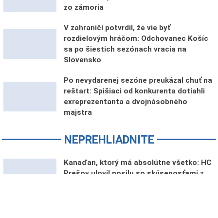
zo zámoria
V zahraničí potvrdil, že vie byť
rozdielovým hráčom: Odchovanec Košíc
sa po šiestich sezónach vracia na
Slovensko
Po nevydarenej sezóne preukázal chuť na
reštart: Spišiaci od konkurenta dotiahli
exreprezentanta a dvojnásobného
majstra
NEPREHLIADNITE
Kanaďan, ktorý má absolútne všetko: HC
Prešov ulovil posilu so skúsenosťami z
NHL
Na Liptov už nechodia len odpadlíci alebo
veteráni dohrať kariéru. Chovan odhalil