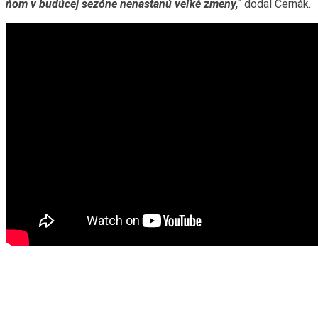
ňom v budúcej sezóne nenastanú veľké zmeny,“
dodal Černák.