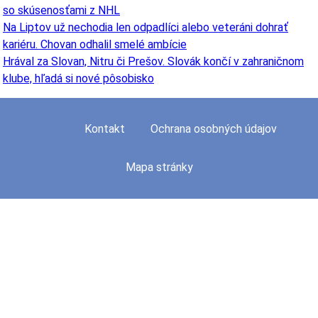
so skúsenosťami z NHL
Na Liptov už nechodia len odpadlíci alebo veteráni dohrať
kariéru. Chovan odhalil smelé ambície
Hrával za Slovan, Nitru či Prešov. Slovák končí v zahraničnom
klube, hľadá si nové pôsobisko
Kontakt
Ochrana osobných údajov
Mapa stránky