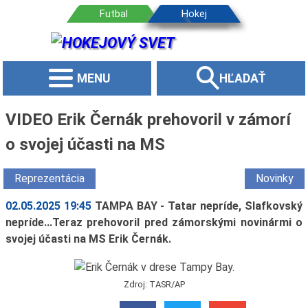
MENU
HĽADAŤ
VIDEO Erik Černák prehovoril v zámorí
o svojej účasti na MS
Reprezentácia
Novinky
02.05.2025 19:45
TAMPA BAY - Tatar nepríde, Slafkovský
nepríde...Teraz prehovoril pred zámorskými novinármi o
svojej účasti na MS Erik Černák.
Zdroj: TASR/AP