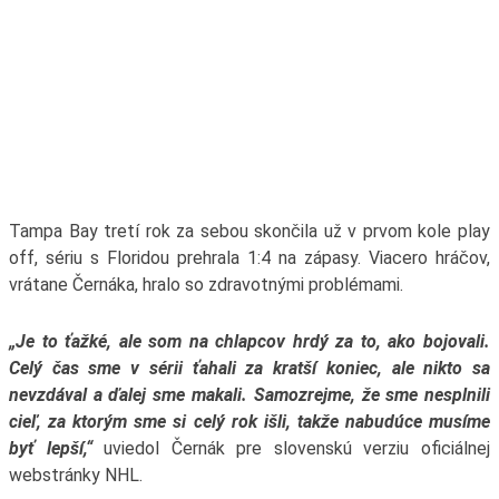
Tampa Bay tretí rok za sebou skončila už v prvom kole play
off, sériu s Floridou prehrala 1:4 na zápasy. Viacero hráčov,
vrátane Černáka, hralo so zdravotnými problémami.
„Je to ťažké, ale som na chlapcov hrdý za to, ako bojovali.
Celý čas sme v sérii ťahali za kratší koniec, ale nikto sa
nevzdával a ďalej sme makali. Samozrejme, že sme nesplnili
cieľ, za ktorým sme si celý rok išli, takže nabudúce musíme
byť lepší,“
uviedol Černák pre slovenskú verziu oficiálnej
webstránky NHL.