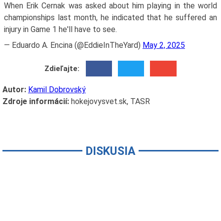
When Erik Cernak was asked about him playing in the world
championships last month, he indicated that he suffered an
injury in Game 1 he'll have to see.
— Eduardo A. Encina (@EddieInTheYard)
May 2, 2025
Zdieľajte:
Autor:
Kamil Dobrovský
Zdroje informácií:
hokejovysvet.sk, TASR
DISKUSIA