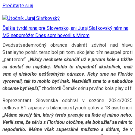
Prečítajte si aj
Ďalšia tvrdá rana pre Slovensko, ani Juraj Slafkovský nám na
MS nepomôže: Dnes som hovoril s Mirom
Dvadsaťsedemročný obranca dvakrát zdvihol nad hlavu
Stanleyho pohár, teraz bol pri tom, ako jeho tím neuspel proti
„panterom“.
„Nikdy nechcete skončiť už v prvom kole a túžite
sa dostať čo najďalej. Mohlo to dopadnúť akokoľvek, mali
sme aj niekoľko nešťastných odrazov. Keby sme na Floride
vyrovnali, tak to mohlo byť inak. Nezvládli sme to a nabudúce
chceme byť lepší,“
zhodnotil Černák sériu prvého kola play off.
Reprezentant Slovenska odohral v sezóne 2024/2025
celkovo 81 zápasov s bilanciou štyroch gólov a 18 asistencií.
„Máme skvelý tím, ktorý tvrdo pracuje na ľade aj mimo neho.
Verili sme, že sériu s Floridou otočíme, ale bohužiaľ sa nám to
nepodarilo. Máme však supersilné mužstvo a dúfam, že v