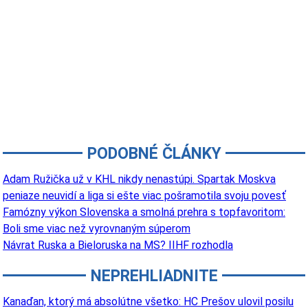
PODOBNÉ ČLÁNKY
Adam Ružička už v KHL nikdy nenastúpi. Spartak Moskva
peniaze neuvidí a liga si ešte viac pošramotila svoju povesť
Famózny výkon Slovenska a smolná prehra s topfavoritom:
Boli sme viac než vyrovnaným súperom
Návrat Ruska a Bieloruska na MS? IIHF rozhodla
NEPREHLIADNITE
Kanaďan, ktorý má absolútne všetko: HC Prešov ulovil posilu