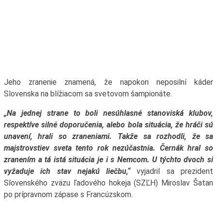
Jeho zranenie znamená, že napokon neposilní káder
Slovenska na blížiacom sa svetovom šampionáte.
„Na jednej strane to boli nesúhlasné stanoviská klubov,
respektíve silné doporučenia, alebo bola situácia, že hráči sú
unavení, hrali so zraneniami. Takže sa rozhodli, že sa
majstrovstiev sveta tento rok nezúčastnia. Černák hral so
zranením a tá istá situácia je i s Nemcom. U týchto dvoch si
vyžaduje ich stav nejakú liečbu,“
vyjadril sa prezident
Slovenského zväzu ľadového hokeja (SZĽH) Miroslav Šatan
po prípravnom zápase s Francúzskom.