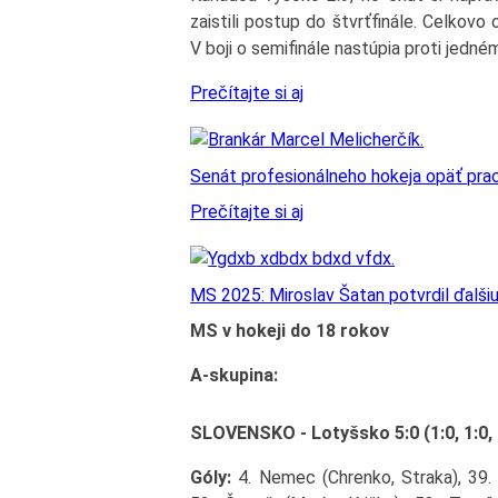
zaistili postup do štvrťfinále. Celkovo
V boji o semifinále nastúpia proti jed
Prečítajte si aj
Senát profesionálneho hokeja opäť praco
Prečítajte si aj
MS 2025: Miroslav Šatan potvrdil ďalši
MS v hokeji do 18 rokov
A-skupina:
SLOVENSKO - Lotyšsko 5:0 (1:0, 1:0, 
Góly:
4. Nemec (Chrenko, Straka), 39. 