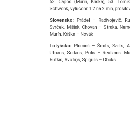
53. Čapoš (Murín, Kriška), 53. Tomík
Schwenk, vylúčení: 1:2 na 2 min, presilo
Slovensko:
Prádel – Radivojevič, Ru
Svrček, Mišiak, Chovan – Straka, Nem
Murín, Kriška – Novák
Lotyšsko:
Pluminš – Šmits, Sarts, Auz
Utnans, Serkins, Polis – Reidzans, Mu
Rutkis, Avotiņš, Spigulis – Obuks