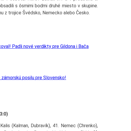
 obsadili s ôsmimi bodmi druhé miesto v skupine.
nému z trojice Švédsko, Nemecko alebo Česko.
val! Padli nové verdikty pre Gildona i Bača
u zámorskú posilu pre Slovensko!
3:0)
Kalis (Kalman, Dubravík), 41. Nemec (Chrenko),