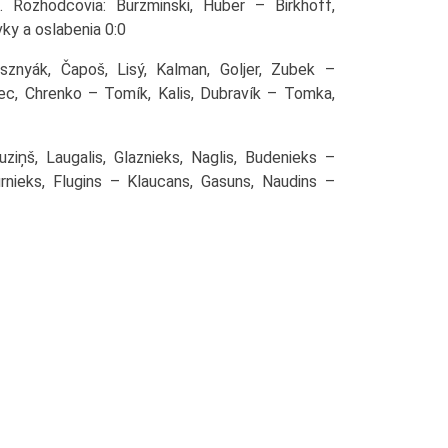
. Rozhodcovia: Burzminski, Huber – Birkhoff,
vky a oslabenia 0:0
sznyák, Čapoš, Lisý, Kalman, Goljer, Zubek –
ec, Chrenko – Tomík, Kalis, Dubravík – Tomka,
iņš, Laugalis, Glaznieks, Naglis, Budenieks –
rnieks, Flugins – Klaucans, Gasuns, Naudins –