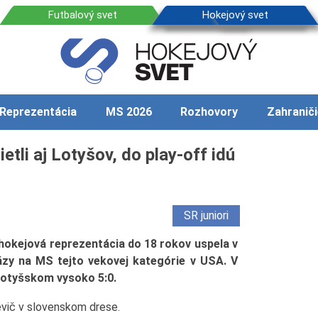
Reprezentácia
MS 2026
Rozhovory
Zahraniči
tli aj Lotyšov, do play-off idú
SR juniori
hokejová reprezentácia do 18 rokov uspela v
ázy na MS tejto vekovej kategórie v USA. V
 Lotyšskom vysoko 5:0.