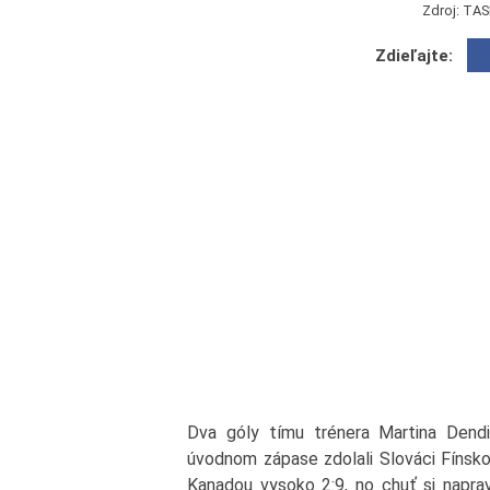
Zdroj: TAS
Zdieľajte:
Dva góly tímu trénera Martina Dend
úvodnom zápase zdolali Slováci Fínsko
Kanadou vysoko 2:9, no chuť si napravi