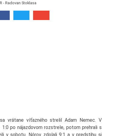
R - Radovan Stoklasa
isa vrátane víťazného strelil Adam Nemec. V
 1:0 po nájazdovom rozstrele, potom prehrali s
li v sobotu. Nórov zdolali 9:1 a v predstihu si