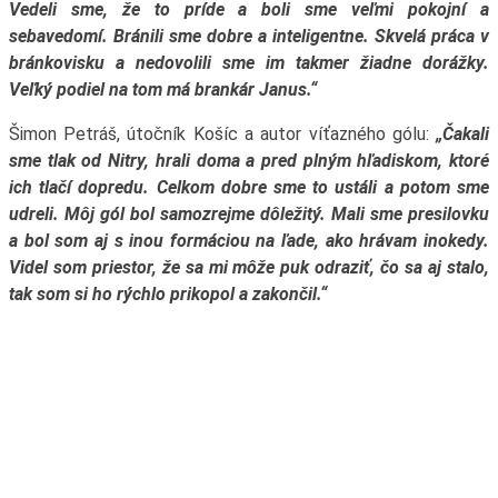
Vedeli sme, že to príde a boli sme veľmi pokojní a
sebavedomí. Bránili sme dobre a inteligentne. Skvelá práca v
bránkovisku a nedovolili sme im takmer žiadne dorážky.
Veľký podiel na tom má brankár Janus.“
Šimon Petráš, útočník Košíc a autor víťazného gólu:
„Čakali
sme tlak od Nitry, hrali doma a pred plným hľadiskom, ktoré
ich tlačí dopredu. Celkom dobre sme to ustáli a potom sme
udreli. Môj gól bol samozrejme dôležitý. Mali sme presilovku
a bol som aj s inou formáciou na ľade, ako hrávam inokedy.
Videl som priestor, že sa mi môže puk odraziť, čo sa aj stalo,
tak som si ho rýchlo prikopol a zakončil.“