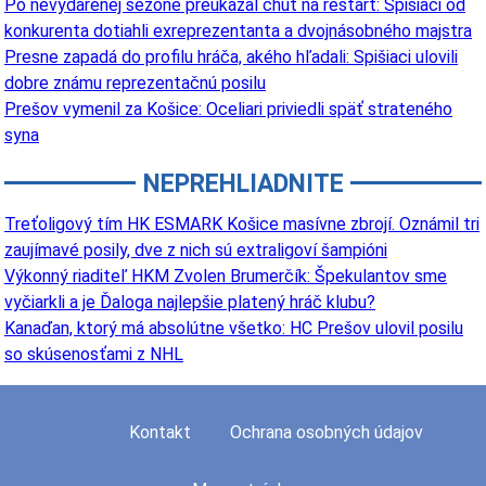
Po nevydarenej sezóne preukázal chuť na reštart: Spišiaci od
konkurenta dotiahli exreprezentanta a dvojnásobného majstra
Presne zapadá do profilu hráča, akého hľadali: Spišiaci ulovili
dobre známu reprezentačnú posilu
Prešov vymenil za Košice: Oceliari priviedli späť strateného
syna
NEPREHLIADNITE
Treťoligový tím HK ESMARK Košice masívne zbrojí. Oznámil tri
zaujímavé posily, dve z nich sú extraligoví šampióni
Výkonný riaditeľ HKM Zvolen Brumerčík: Špekulantov sme
vyčiarkli a je Ďaloga najlepšie platený hráč klubu?
Kanaďan, ktorý má absolútne všetko: HC Prešov ulovil posilu
so skúsenosťami z NHL
Kontakt
Ochrana osobných údajov