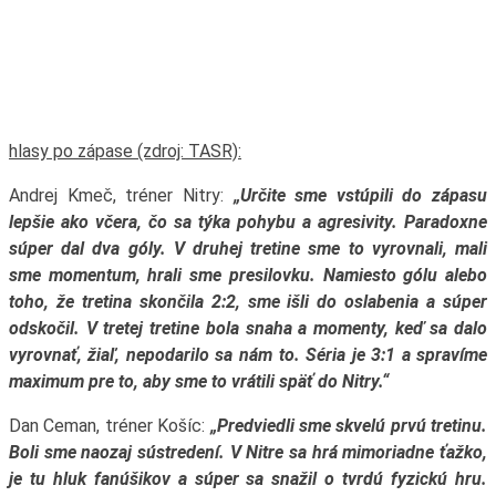
hlasy po zápase (zdroj: TASR):
Andrej Kmeč, tréner Nitry:
„Určite sme vstúpili do zápasu
lepšie ako včera, čo sa týka pohybu a agresivity. Paradoxne
súper dal dva góly. V druhej tretine sme to vyrovnali, mali
sme momentum, hrali sme presilovku. Namiesto gólu alebo
toho, že tretina skončila 2:2, sme išli do oslabenia a súper
odskočil. V tretej tretine bola snaha a momenty, keď sa dalo
vyrovnať, žiaľ, nepodarilo sa nám to. Séria je 3:1 a spravíme
maximum pre to, aby sme to vrátili späť do Nitry.“
Dan Ceman, tréner Košíc:
„Predviedli sme skvelú prvú tretinu.
Boli sme naozaj sústredení. V Nitre sa hrá mimoriadne ťažko,
je tu hluk fanúšikov a súper sa snažil o tvrdú fyzickú hru.