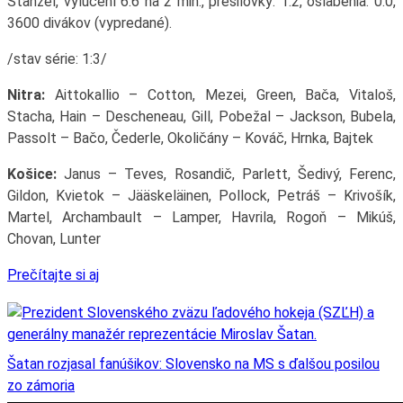
Stanzel, vylúčení 6:6 na 2 min., presilovky: 1:2, oslabenia: 0:0,
3600 divákov (vypredané).
/stav série: 1:3/
Nitra:
Aittokallio – Cotton, Mezei, Green, Bača, Vitaloš,
Stacha, Hain – Descheneau, Gill, Pobežal – Jackson, Bubela,
Passolt – Bačo, Čederle, Okoličány – Kováč, Hrnka, Bajtek
Košice:
Janus – Teves, Rosandič, Parlett, Šedivý, Ferenc,
Gildon, Kvietok – Jääskeläinen, Pollock, Petráš – Krivošík,
Martel, Archambault – Lamper, Havrila, Rogoň – Mikúš,
Chovan, Lunter
Prečítajte si aj
Šatan rozjasal fanúšikov: Slovensko na MS s ďalšou posilou
zo zámoria