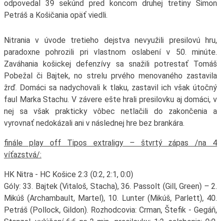
odpovedal 39 sekúnd pred koncom druhej tretiny Šimon
Petráš a Košičania opäť viedli.
Nitrania v úvode tretieho dejstva nevyužili presilovú hru,
paradoxne pohrozili pri vlastnom oslabení v 50. minúte.
Zaváhania košickej defenzívy sa snažili potrestať Tomáš
Pobežal či Bajtek, no strelu prvého menovaného zastavila
žrď. Domáci sa nadychovali k tlaku, zastavil ich však útočný
faul Marka Stachu. V závere ešte hrali presilovku aj domáci, v
nej sa však prakticky vôbec netlačili do zakončenia a
vyrovnať nedokázali ani v následnej hre bez brankára.
finále play off Tipos extraligy – štvrtý zápas /na 4
víťazstvá/:
HK Nitra - HC Košice 2:3 (0:2, 2:1, 0:0)
Góly: 33. Bajtek (Vitaloš, Stacha), 36. Passolt (Gill, Green) – 2.
Mikúš (Archambault, Martel), 10. Lunter (Mikúš, Parlett), 40.
Petráš (Pollock, Gildon). Rozhodcovia: Crman, Štefik - Gegáň,