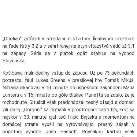
„Oceliari“ zvíťazili v stredajšom štvrtom finálovom stretnutí
na ľade Nitry 3:2 a v sérii hranej na štyri víťazstvá vedú už 3:1
na zápasy. Séria sa v piatok opäť sťahuje na východ
Slovenska.
Košičania mali ideálny vstup do zápasu. Už po 73 sekundách
potrestal faul Lukea Greena v presilovej hre Tomáš Mikúš.
Nitrania inkasovali v 10. minúte po úspešnom zakončení Mária
Luntera a v 16. minúte po góle Blakea Parletta sa zdalo, že je
rozhodnuté. Situácii však predchádzal tesný ofsajd a domáci
žili ďalej. „Corgoni“ sa dotiahli v prostrednej časti hry, keď sa
najskôr v 33. minúte ujal teč Filipa Bajteka a momentum na
domácej strane využil na vyrovnávajúci presný zásah v
početnej výhode Josh Passolt. Rovnakou kartou však