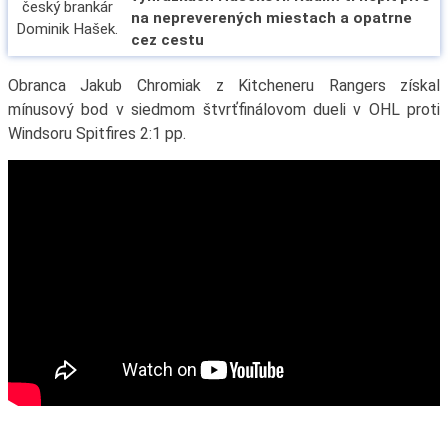
na nepreverených miestach a opatrne
cez cestu
Obranca Jakub Chromiak z Kitcheneru Rangers získal
mínusový bod v siedmom štvrťfinálovom dueli v OHL proti
Windsoru Spitfires 2:1 pp.