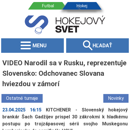
MENU
HĽADAŤ
VIDEO Narodil sa v Rusku, reprezentuje
Slovensko: Odchovanec Slovana
hviezdou v zámorí
Ostatné turnaje
Novinky
23.04.2025 16:15
KITCHENER - Slovenský hokejový
brankár Šach Gadžijev prispel 30 zákrokmi k hladkému
postupu po trojzápasovej sérii svojho Muskegonu