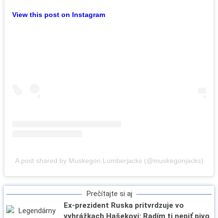
View this post on Instagram
A post shared by Muskegon Lumberjacks (@muskegonjacks)
Prečítajte si aj
Ex-prezident Ruska pritvrdzuje vo
vyhrážkach Hašekovi: Radím ti nepiť pivo