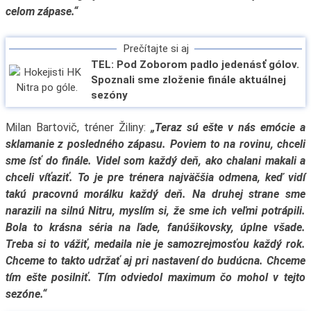
celom zápase.“
Prečítajte si aj
TEL: Pod Zoborom padlo jedenásť gólov.
Spoznali sme zloženie finále aktuálnej
sezóny
Milan Bartovič, tréner Žiliny:
„Teraz sú ešte v nás emócie a
sklamanie z posledného zápasu. Poviem to na rovinu, chceli
sme ísť do finále. Videl som každý deň, ako chalani makali a
chceli víťaziť. To je pre trénera najväčšia odmena, keď vidí
takú pracovnú morálku každý deň. Na druhej strane sme
narazili na silnú Nitru, myslím si, že sme ich veľmi potrápili.
Bola to krásna séria na ľade, fanúšikovsky, úplne všade.
Treba si to vážiť, medaila nie je samozrejmosťou každý rok.
Chceme to takto udržať aj pri nastavení do budúcna. Chceme
tím ešte posilniť. Tím odviedol maximum čo mohol v tejto
sezóne.“