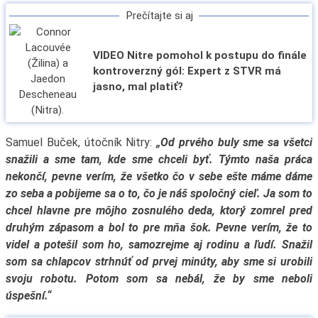
Prečítajte si aj
VIDEO Nitre pomohol k postupu do finále
kontroverzný gól: Expert z STVR má
jasno, mal platiť?
Samuel Buček, útočník Nitry:
„Od prvého buly sme sa všetci
snažili a sme tam, kde sme chceli byť. Týmto naša práca
nekončí, pevne verím, že všetko čo v sebe ešte máme dáme
zo seba a pobijeme sa o to, čo je náš spoločný cieľ. Ja som to
chcel hlavne pre môjho zosnulého deda, ktorý zomrel pred
druhým zápasom a bol to pre mňa šok. Pevne verím, že to
videl a potešil som ho, samozrejme aj rodinu a ľudí. Snažil
som sa chlapcov strhnúť od prvej minúty, aby sme si urobili
svoju robotu. Potom som sa nebál, že by sme neboli
úspešní.“