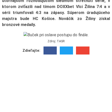
utorňajšom rozhodujúcom siedmom stretnutí série, v
ktorom zvíťazili nad tímom DOXXbet Vlci Žilina 7:4 a v
sérii triumfovali 4:3 na zápasy. Súperom úradujúceho
majstra bude HC Košice. Nováčik zo Žiliny získal
bronzové medaily.
Zdroj: TASR
Zdieľajte: