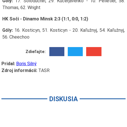
Góly:
17. Soloduchin, 29. Kučerjavenko - 10. Pelletier, 58.
Thomas, 62. Wright
HK Soči - Dinamo Minsk 2:3 (1:1, 0:0, 1:2)
Góly:
16. Kosticyn, 51. Kosticyn - 20. Kaľužnyj, 54. Kaľužnyj,
56. Cheechoo
Zdieľajte:
Pridal:
Boris Silný
Zdroj informácií:
TASR
DISKUSIA