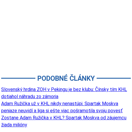
PODOBNÉ ČLÁNKY
Slovenský hrdina ZOH v Pekingu je bez klubu: Čínsky tím KHL
dotiahol náhradu zo zámoria
Adam Ružička už v KHL nikdy nenastúpi. Spartak Moskva
peniaze neuvidí a liga si ešte viac pošramotila svoju povesť
Zostane Adam Ružička v KHL? Spartak Moskva od záujemcu
žiada milióny