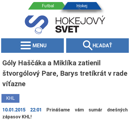
MENU
HĽADAŤ
Góly Haščáka a Miklíka zatienil
štvorgólový Pare, Barys tretíkrát v rade
víťazne
KHL
10.01.2015 22:01
Prinášame vám sumár dnešných
zápasov KHL!