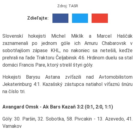
Zdroj: TASR
Zdieľajte:
Slovenskí hokejisti Michel Miklík a Marcel Haščák
zaznamenali po jednom góle ich Amuru Chabarovsk v
sobotňajšom zápase KHL, no nakoniec sa netešili, keďže
prehrali na ľade Traktoru Čeljabinsk 4:6. Hrdinom duelu sa stal
domáci Francis Pare, ktorý strelil štyri góly.
Hokejisti Barysu Astana zvíťazili nad Avtomobilistom
Jekaterinburg 4:1. Kazašský zástupca natiahol víťaznú šnúru
na číslo tri.
Avangard Omsk - Ak Bars Kazaň 3:2 (0:1, 2:0, 1:1)
Góly: 30. Paršin, 32. Sobotka, 58. Pivcakin - 13. Azevedo, 41.
Varnakov