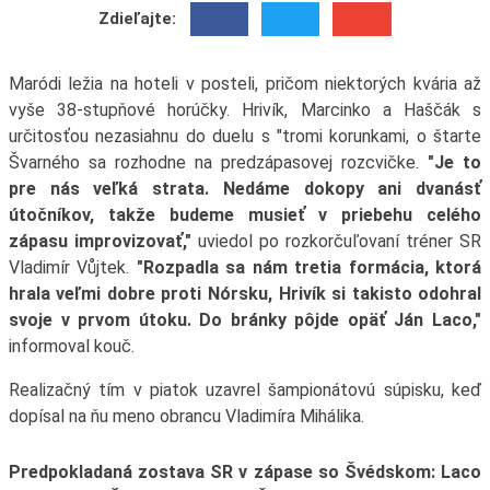
Zdieľajte:
Maródi ležia na hoteli v posteli, pričom niektorých kvária až
vyše 38-stupňové horúčky. Hrivík, Marcinko a Haščák s
určitosťou nezasiahnu do duelu s "tromi korunkami, o štarte
Švarného sa rozhodne na predzápasovej rozcvičke.
"Je to
pre nás veľká strata. Nedáme dokopy ani dvanásť
útočníkov, takže budeme musieť v priebehu celého
zápasu improvizovať,"
uviedol po rozkorčuľovaní tréner SR
Vladimír Vůjtek.
"Rozpadla sa nám tretia formácia, ktorá
hrala veľmi dobre proti Nórsku, Hrivík si takisto odohral
svoje v prvom útoku. Do bránky pôjde opäť Ján Laco,"
informoval kouč.
Realizačný tím v piatok uzavrel šampionátovú súpisku, keď
dopísal na ňu meno obrancu Vladimíra Mihálika.
Predpokladaná zostava SR v zápase so Švédskom: Laco