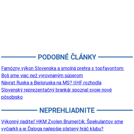
PODOBNÉ ČLÁNKY
Famózny výkon Slovenska a smolná prehra s topfavoritom:
Boli sme viac než vyrovnaným súperom
Návrat Ruska a Bieloruska na MS? IIHF rozhodla
Slovenský reprezentačný brankár spoznal svoje nové
pôsobisko
NEPREHLIADNITE
Výkonný riaditeľ HKM Zvolen Brumerčík: Špekulantov sme
vyčiarkli a je Ďaloga najlepšie platený hráč klubu?