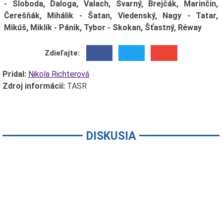
- Sloboda, Ďaloga, Valach, Švarný, Brejčák, Marinčin,
Čerešňák, Mihálik - Šatan, Viedenský, Nagy - Tatar,
Mikúš, Miklík - Pánik, Tybor - Skokan, Šťastný, Réway
Zdieľajte:
Pridal:
Nikola Richterová
Zdroj informácií:
TASR
DISKUSIA