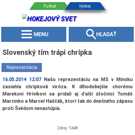
MENU
HĽADAŤ
Slovenský tím trápi chrípka
Reprezentácia
16.05.2014 12:07
Našu reprezentáciu na MS v Minsku
zasiahla chrípková viróza. K dlhodobejšie chorému
Marekovi Hrivíkovi sa pridali aj ďalší útočníci Tomáš
Marcinko a Marcel Haščák, ktorí tak do dnešného zápasu
proti Švédom nenastúpia.
Zdroj: TASR