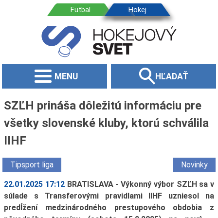
MENU
HĽADAŤ
SZĽH prináša dôležitú informáciu pre
všetky slovenské kluby, ktorú schválila
IIHF
Tipsport liga
Novinky
22.01.2025 17:12
BRATISLAVA - Výkonný výbor SZĽH sa v
súlade s Transferovými pravidlami IIHF uzniesol na
predĺžení medzinárodného prestupového obdobia z