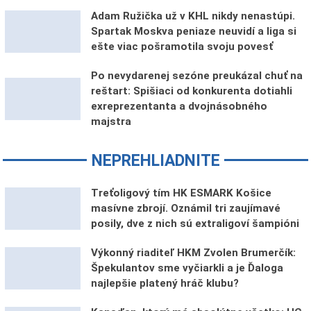
Adam Ružička už v KHL nikdy nenastúpi.
Spartak Moskva peniaze neuvidí a liga si
ešte viac pošramotila svoju povesť
Po nevydarenej sezóne preukázal chuť na
reštart: Spišiaci od konkurenta dotiahli
exreprezentanta a dvojnásobného
majstra
NEPREHLIADNITE
Treťoligový tím HK ESMARK Košice
masívne zbrojí. Oznámil tri zaujímavé
posily, dve z nich sú extraligoví šampióni
Výkonný riaditeľ HKM Zvolen Brumerčík:
Špekulantov sme vyčiarkli a je Ďaloga
najlepšie platený hráč klubu?