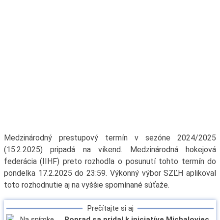
Medzinárodný prestupový termín v sezóne 2024/2025
(15.2.2025) pripadá na víkend. Medzinárodná hokejová
federácia (IIHF) preto rozhodla o posunutí tohto termín do
pondelka 17.2.2025 do 23:59. Výkonný výbor SZĽH aplikoval
toto rozhodnutie aj na vyššie spomínané súťaže.
Prečítajte si aj
Poprad sa pridal k iniciatíve Michaloviec