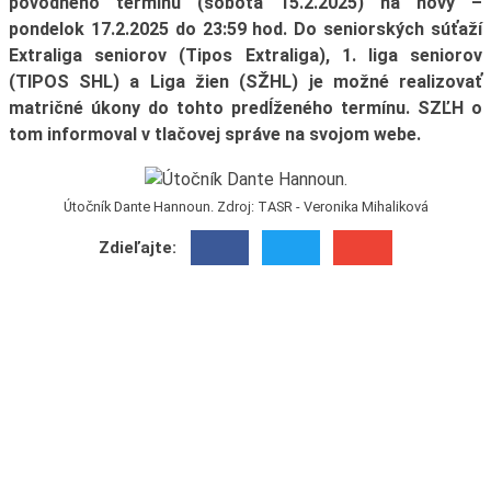
pôvodného termínu (sobota 15.2.2025) na nový –
pondelok 17.2.2025 do 23:59 hod. Do seniorských súťaží
Extraliga seniorov (Tipos Extraliga), 1. liga seniorov
(TIPOS SHL) a Liga žien (SŽHL) je možné realizovať
matričné úkony do tohto predĺženého termínu. SZĽH o
tom informoval v tlačovej správe na svojom webe.
Útočník Dante Hannoun. Zdroj: TASR - Veronika Mihaliková
Zdieľajte: