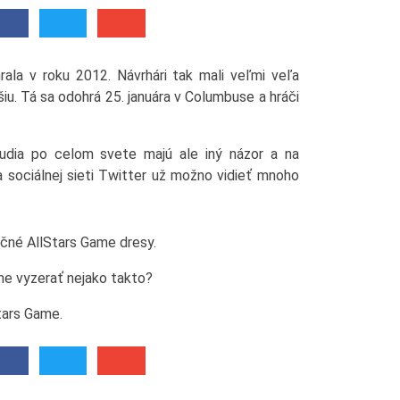
la v roku 2012. Návrhári tak mali veľmi veľa
šiu. Tá sa odohrá 25. januára v Columbuse a hráči
Ľudia po celom svete majú ale iný názor a na
 sociálnej sieti Twitter už možno vidieť mnoho
očné AllStars Game dresy.
me vyzerať nejako takto?
Stars Game.