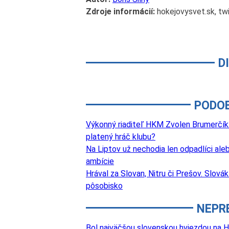
Zdroje informácií:
hokejovysvet.sk, tw
D
PODO
Výkonný riaditeľ HKM Zvolen Brumerčík: 
platený hráč klubu?
Na Liptov už nechodia len odpadlíci aleb
ambície
Hrával za Slovan, Nitru či Prešov. Slová
pôsobisko
NEPR
Bol najväčšou slovenskou hviezdou na Hl