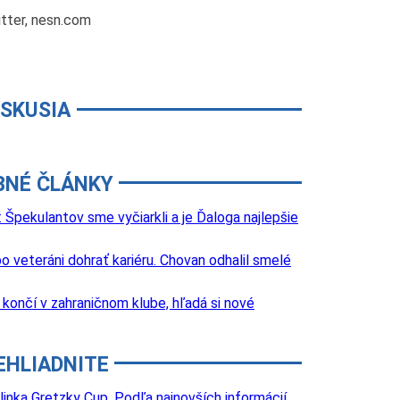
itter, nesn.com
ISKUSIA
BNÉ ČLÁNKY
Špekulantov sme vyčiarkli a je Ďaloga najlepšie
o veteráni dohrať kariéru. Chovan odhalil smelé
k končí v zahraničnom klube, hľadá si nové
EHLIADNITE
inka Gretzky Cup. Podľa najnovších informácií