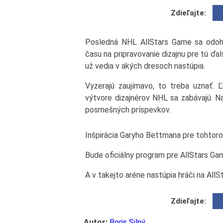
Zdieľajte:
Posledná NHL AllStars Game sa odohra
času na pripravovanie dizajnu pre tú ďal
už vedia v akých dresoch nastúpia.
Vyzerajú zaujímavo, to treba uznať. 
výtvore dizajnérov NHL sa zabávajú. Na
posmešných príspevkov.
Inšpirácia Garyho Bettmana pre tohtor
Bude oficiálny program pre AllStars Ga
A v takejto aréne nastúpia hráči na All
Zdieľajte:
Autor:
Boris Silný