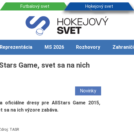
Reprezentácia
MS 2026
Rozhovory
Zahraniči
lStars Game, svet sa na nich
Novinky
a oficiálne dresy pre AllStars Game 2015,
t sa na ich výzore zabáva.
Zdroj: TASR