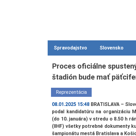
Spravodajstvo
Slovensko
Proces oficiálne spustený
štadión bude mať päťcife
Reprezentácia
08.01.2025 15:48
BRATISLAVA – Slove
podal kandidatúru na organizáciu 
(do 10. januára) v stredu o 8.50 h r
(IIHF) všetky potrebné dokumenty ku
šampionátu mestá Bratislava a Koši