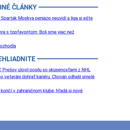
BNÉ ČLÁNKY
Spartak Moskva peniaze neuvidí a liga si ešte
a s topfavoritom: Boli sme viac než
rozhodla
EHLIADNITE
 Prešov ulovil posilu so skúsenosťami z NHL
o veteráni dohrať kariéru. Chovan odhalil smelé
k končí v zahraničnom klube, hľadá si nové