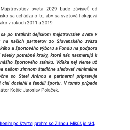
e Majstrovstiev sveta 2029 bude závisieť od
ensko sa uchádza o to, aby sa svetová hokejová
 ako v rokoch 2011 a 2019.
sa po tretíkrát dejiskom majstrovstiev sveta v
ý na našich partnerov zo Slovenského zväzu
ského a športového výboru a Fondu na podporu
 všetky potrebné kroky, ktoré nás nasmerujú k
do nášho športového stánku. Vďaka nej vieme už
 na našom zimnom štadióne sledovať minimálne
očne so Steel Arénou a partnermi pripravuje
ieľ dosiahli a fandili športu. V tomto prípade
mátor Košíc Jaroslav Polaček.
ením po štvrtej prehre so Žilinou. Mikúš je rád,