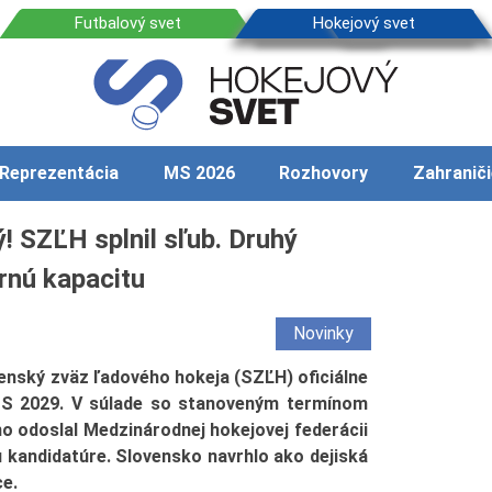
Reprezentácia
MS 2026
Rozhovory
Zahraniči
! SZĽH splnil sľub. Druhý
rnú kapacitu
Novinky
nský zväz ľadového hokeja (SZĽH) oficiálne
MS 2029. V súlade so stanoveným termínom
áno odoslal Medzinárodnej hokejovej federácii
 kandidatúre. Slovensko navrhlo ako dejiská
ce.