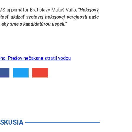
MS aj primátor Bratislavy Matúš Vallo:
"Hokejový
tosť ukázať svetovej hokejovej verejnosti naše
 aby sme s kandidatúrou uspeli."
eho. Prešov nečakane stratil vodcu
ISKUSIA