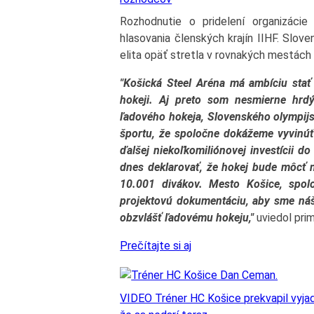
Rozhodnutie o pridelení organizáci
hlasovania členských krajín IIHF. Slov
elita opäť stretla v rovnakých mestách
"Košická Steel Aréna má ambíciu stať 
hokeji. Aj preto som nesmierne hrd
ľadového hokeja, Slovenského olympij
športu, že spoločne dokážeme vyvinúť
ďalšej niekoľkomiliónovej investícii 
dnes deklarovať, že hokej bude môcť
10.001 divákov. Mesto Košice, spol
projektovú dokumentáciu, aby sme náš c
obzvlášť ľadovému hokeju,"
uviedol pri
Prečítajte si aj
VIDEO Tréner HC Košice prekvapil vyjadr