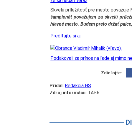
že sa nedarí teraz
Skvelú príležitosť pre mesto považuje 
šampionát považujem za skvelú príleži
hlavné mesto. Budem preto držať palce,
Prečítajte si aj
Poďakovali za prínos na ľade aj mimo n
Zdieľajte:
Pridal:
Redakcia HS
Zdroj informácií:
TASR
D