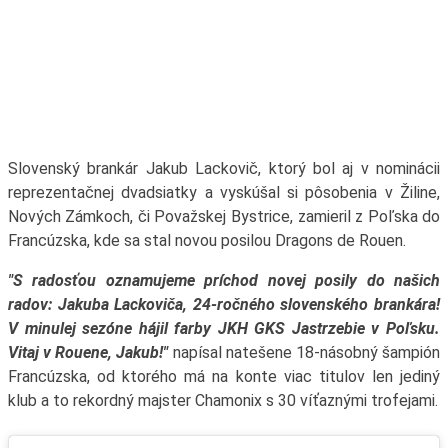
Slovenský brankár Jakub Lackovič, ktorý bol aj v nominácii
reprezentačnej dvadsiatky a vyskúšal si pôsobenia v Žiline,
Nových Zámkoch, či Považskej Bystrice, zamieril z Poľska do
Francúzska, kde sa stal novou posilou Dragons de Rouen.
"S radosťou oznamujeme príchod novej posily do našich
radov: Jakuba Lackoviča, 24-ročného slovenského brankára!
V minulej sezóne hájil farby JKH GKS Jastrzebie v Poľsku.
Vitaj v Rouene, Jakub!"
napísal natešene 18-násobný šampión
Francúzska, od ktorého má na konte viac titulov len jediný
klub a to rekordný majster Chamonix s 30 víťaznými trofejami.