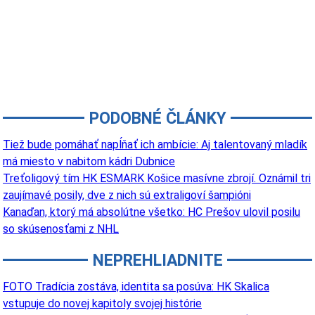
PODOBNÉ ČLÁNKY
Tiež bude pomáhať napĺňať ich ambície: Aj talentovaný mladík
má miesto v nabitom kádri Dubnice
Treťoligový tím HK ESMARK Košice masívne zbrojí. Oznámil tri
zaujímavé posily, dve z nich sú extraligoví šampióni
Kanaďan, ktorý má absolútne všetko: HC Prešov ulovil posilu
so skúsenosťami z NHL
NEPREHLIADNITE
FOTO Tradícia zostáva, identita sa posúva: HK Skalica
vstupuje do novej kapitoly svojej histórie