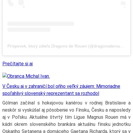
Príspevok, ktorý zdieľa Dragons de Rouen (@dragonsderouen)
Prečítajte si aj
V Česku aj v zahraničí bol oňho veľký záujem: Mimoriadne
spoľahlivý slovenský reprezentant sa rozhodol
Gólman začínal s hokejovou kariérou v rodnej Bratislave a
neskôr si vyskúšal aj pôsobenie vo Fínsku, Česku a naposledy
aj v Poľsku. Aktuálne štvrtý tím Ligue Magnus Rouen má v
kádri okrem slovenského brankára aktuálnu fínsku jednotku
Oskariho Setanena a domáceho Gaetana Richarda, ktorý sa v