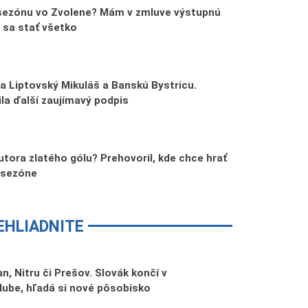
sezónu vo Zvolene? Mám v zmluve výstupnú
 sa stať všetko
 za Liptovský Mikuláš a Banskú Bystricu.
la ďalší zaujímavý podpis
autora zlatého gólu? Prehovoril, kde chce hrať
 sezóne
EHLIADNITE
n, Nitru či Prešov. Slovák končí v
lube, hľadá si nové pôsobisko