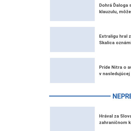
Dohrá Ďaloga 
klauzulu, môže
Extraligu hral
Skalica oznámi
Príde Nitra o 
v nasledujúcej
NEPR
Hrával za Slova
zahraničnom k