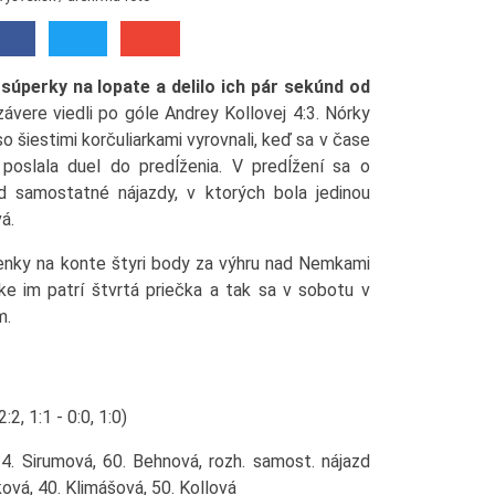
súperky na lopate a delilo ich pár sekúnd od
ávere viedli po góle Andrey Kollovej 4:3. Nórky
o šiestimi korčuliarkami vyrovnali, keď sa v čase
poslala duel do predĺženia. V predĺžení sa o
ad samostatné nájazdy, v ktorých bola jedinou
á.
enky na konte štyri body za výhru nad Nemkami
ke im patrí štvrtá priečka a tak sa v sobotu v
m.
:2, 1:1 - 0:0, 1:0)
34. Sirumová, 60. Behnová, rozh. samost. nájazd
ová, 40. Klimášová, 50. Kollová