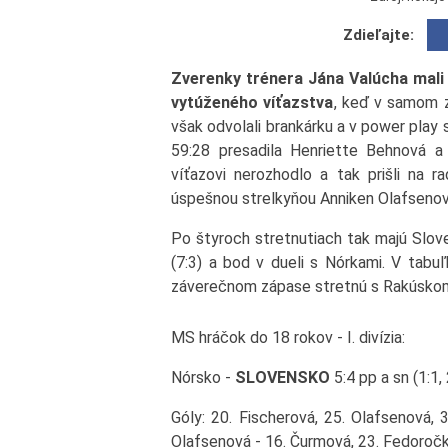
Zdieľajte:
Zverenky trénera Jána Valúcha mali 
vytúženého víťazstva
, keď v samom z
však odvolali brankárku a v power play s
59:28 presadila Henriette Behnová a 
víťazovi nerozhodlo a tak prišli na r
úspešnou strelkyňou Anniken Olafsenov
Po štyroch stretnutiach tak majú Slov
(7:3) a bod v dueli s Nórkami. V tabuľ
záverečnom zápase stretnú s Rakúsko
MS hráčok do 18 rokov - I. divízia:
Nórsko -
SLOVENSKO
5:4 pp a sn (1:1, 2
Góly: 20. Fischerová, 25. Olafsenová, 
Olafsenová - 16. Čurmová, 23. Fedoročk