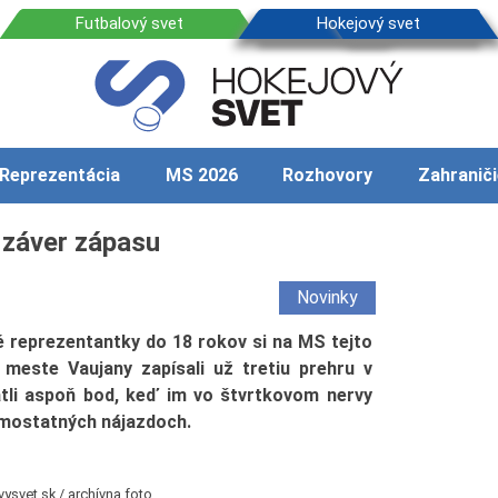
Reprezentácia
MS 2026
Rozhovory
Zahraniči
 záver zápasu
Novinky
 reprezentantky do 18 rokov si na MS tejto
meste Vaujany zapísali už tretiu prehru v
li aspoň bod, keď im vo štvrtkovom nervy
amostatných nájazdoch.
vysvet.sk / archívna foto