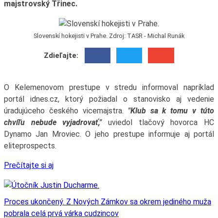
majstrovský Třinec.
Slovenskí hokejisti v Prahe. Zdroj: TASR - Michal Runák
Zdieľajte:
O Kelemenovom prestupe v stredu informoval napríklad
portál idnes.cz, ktorý požiadal o stanovisko aj vedenie
úradujúceho českého vicemajstra.
"Klub sa k tomu v túto
chvíľu nebude vyjadrovať,"
uviedol tlačový hovorca HC
Dynamo Jan Mroviec. O jeho prestupe informuje aj portál
eliteprospects.
Prečítajte si aj
Proces ukončený. Z Nových Zámkov sa okrem jediného muža
pobrala celá prvá várka cudzincov