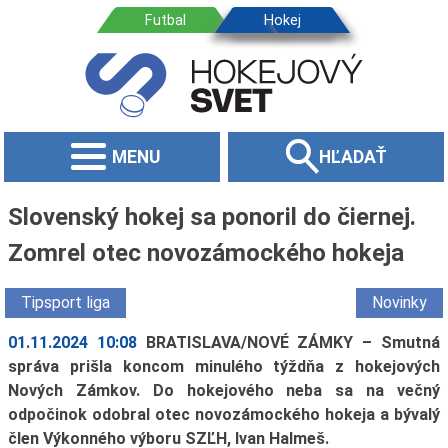
MENU
HĽADAŤ
Slovenský hokej sa ponoril do čiernej.
Zomrel otec novozámockého hokeja
Tipsport liga
Novinky
01.11.2024 10:08
BRATISLAVA/NOVÉ ZÁMKY – Smutná
správa prišla koncom minulého týždňa z hokejových
Nových Zámkov. Do hokejového neba sa na večný
odpočinok odobral otec novozámockého hokeja a bývalý
člen Výkonného výboru SZĽH, Ivan Halmeš.