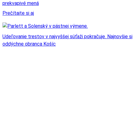
prekvapivé mená
Prečítajte si aj
Udeľovanie trestov v najvyššej súťaži pokračuje. Najnovšie si
oddýchne obranca Košíc