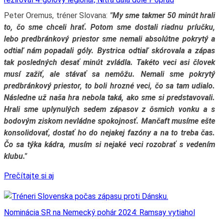
Peter Oremus, tréner Slovana:
"My sme takmer 50 minút hrali
to, čo sme chceli hrať. Potom sme dostali riadnu príučku,
lebo predbránkový priestor sme nemali absolútne pokrytý a
odtiaľ nám popadali góly. Bystrica odtiaľ skórovala a zápas
tak posledných desať minút zvládla. Takéto veci asi človek
musí zažiť, ale stávať sa nemôžu. Nemali sme pokrytý
predbránkový priestor, to boli hrozné veci, čo sa tam udialo.
Následne už naša hra nebola taká, ako sme si predstavovali.
Hrali sme uplynulých sedem zápasov z ôsmich vonku a s
bodovým ziskom nevládne spokojnosť. Mančaft musíme ešte
konsolidovať, dostať ho do nejakej fazóny a na to treba čas.
Čo sa týka kádra, musím si nejaké veci rozobrať s vedením
klubu."
Prečítajte si aj
Nominácia SR na Nemecký pohár 2024: Ramsay vytiahol