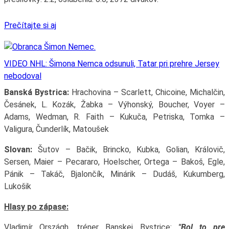
Prečítajte si aj
VIDEO NHL: Šimona Nemca odsunuli, Tatar pri prehre Jersey
nebodoval
Banská Bystrica:
Hrachovina – Scarlett, Chicoine, Michalčin,
Česánek, L. Kozák, Žabka – Výhonský, Boucher, Voyer –
Adams, Wedman, R. Faith – Kukuča, Petriska, Tomka –
Valigura, Čunderlík, Matoušek
Slovan:
Šutov – Bačik, Brincko, Kubka, Golian, Královič,
Sersen, Maier – Pecararo, Hoelscher, Ortega – Bakoš, Egle,
Pánik – Takáč, Bjalončík, Minárik – Dudáš, Kukumberg,
Lukošik
Hlasy po zápase:
Vladimír Országh, tréner Banskej Bystrice:
"Bol to pre