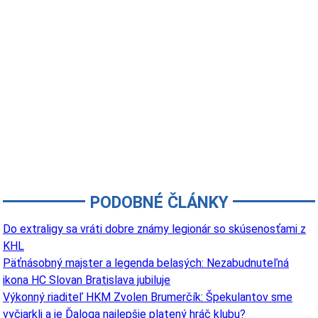
PODOBNÉ ČLÁNKY
Do extraligy sa vráti dobre známy legionár so skúsenosťami z
KHL
Päťnásobný majster a legenda belasých: Nezabudnuteľná
ikona HC Slovan Bratislava jubiluje
Výkonný riaditeľ HKM Zvolen Brumerčík: Špekulantov sme
vyčiarkli a je Ďaloga najlepšie platený hráč klubu?