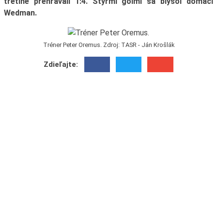
tretine prehrávali 1:4. Štyrmi gólmi sa blysol domáci
Wedman.
Tréner Peter Oremus. Zdroj: TASR - Ján Krošlák
Zdieľajte: