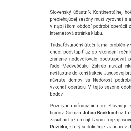
Slovenský účastník Kontinentálnej ho
prebiehajúcej sezóny musí vyrovnať s
v najbližšom období podrobí operácii z
internetová stránka klubu.
Tridsaťdvaročný útočník mal problémy 
chcel podstúpiť až po skončení ročn
zranenie nedovoľovalo podstupovať p
ľade Medveščaku Záhreb narazil ink
nešťastne do konštrukcie Janusovej brá
návrate domov sa Nedorost podrobil
vykonať operáciu. V tejto sezóne odohr
bodov.
Pozitívnou informáciou pre Slovan je 
hráčov. Gólman
Johan Backlund
už tré
zasiahnuť už na najbližšom trojzápaso
Ružička
, ktorý si doliečuje zranenia v 