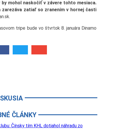
ov by mohol naskočiť v závere tohto mesiaca.
 zarezáva zatiaľ so zranením v hornej časti
n.sk.
asovom tripe bude vo štvrtok 8. januára Dinamo
ISKUSIA
BNÉ ČLÁNKY
lubu: Čínsky tím KHL dotiahol náhradu zo