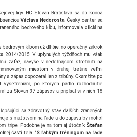
kejovej ligy HC Slovan Bratislava sa do konca
 absenciou
Václava Nedorosta
. Český center sa
raneného bedrového kĺbu, informovala oficiálna
s bedrovým kĺbom už dlhšie, no operačný zákrok
íka 2014/2015. V uplynulých týždňoch mu však
lnú záťaž, navyše v nedeľňajšom stretnutí na
riminovaným miestom v druhej tretine veľmi
ny a zápas dopozeral len z tribúny. Okamžite po
 vyšetreniam, po ktorých padlo rozhodnutie
al za Slovan 37 zápasov a pripísal si v nich 18
zlepšujúci sa zdravotný stav ďalších zranených
nuje s mužstvom na ľade a do zápasu by mohol
vom tripe. Podobne je na tom aj útočník
Štefan
dolnej časti tela.
"S ľahkým tréningom na ľade