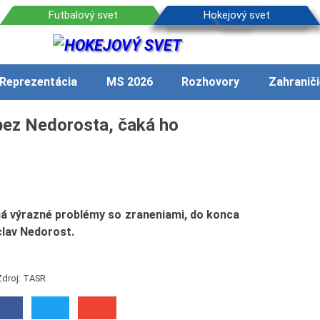
Reprezentácia
MS 2026
Rozhovory
Zahraniči
bez Nedorosta, čaká ho
má výrazné problémy so zraneniami, do konca
clav Nedorost.
Zdroj: TASR