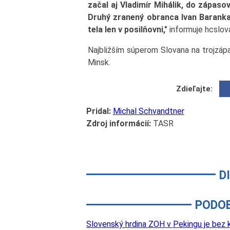
začal aj Vladimír Mihálik, do zápas
Druhý zranený obranca Ivan Baranka
tela len v posilňovni,"
informuje hcslova
Najbližším súperom Slovana na trojzáp
Minsk.
Zdieľajte:
Pridal:
Michal Schvandtner
Zdroj informácií:
TASR
D
PODO
Slovenský hrdina ZOH v Pekingu je bez k