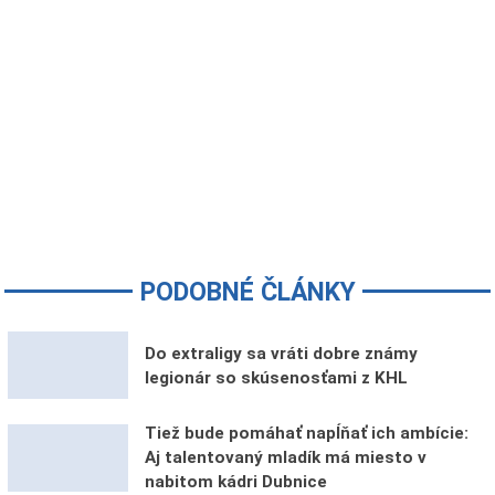
PODOBNÉ ČLÁNKY
Do extraligy sa vráti dobre známy
legionár so skúsenosťami z KHL
Tiež bude pomáhať napĺňať ich ambície:
Aj talentovaný mladík má miesto v
nabitom kádri Dubnice