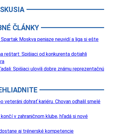
ISKUSIA
BNÉ ČLÁNKY
Spartak Moskva peniaze neuvidí a liga si ešte
 reštart: Spišiaci od konkurenta dotiahli
ra
adali: Spišiaci ulovili dobre známu reprezentačnú
EHLIADNITE
o veteráni dohrať kariéru. Chovan odhalil smelé
k končí v zahraničnom klube, hľadá si nové
 dostane aj trénerské kompetencie