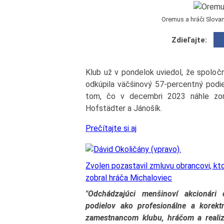
Oremus a hráči Slovan
Zdieľajte:
Klub už v pondelok uviedol, že spoloč
odkúpila väčšinový 57-percentný podie
tom, čo v decembri 2023 náhle zomr
Hofstädter a Jánošík.
Prečítajte si aj
Zvolen pozastavil zmluvu obrancovi, kto
zobral hráča Michaloviec
"Odchádzajúci menšinoví akcionári c
podielov ako profesionálne a korektné
zamestnancom klubu, hráčom a reali