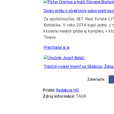
Diváci prídu o atraktívny súboj pred se
Za spoločnosťou J&T Real Estate (JTR
Korbačka. V roku 2014 kúpil jedno z n
ktorému neskôr pridal aj komplex, v kt
Trnava.
Prečítajte si aj
Trenčín vydrel triumf so Skalicou, Žilina
Zdieľajte:
Pridal:
Redakcia HS
Zdroj informácií:
TASR