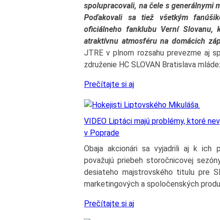
spolupracovali, na čele s generálnym
Poďakovali sa tiež všetkým fanúši
oficiálneho fanklubu Verní Slovanu, 
atraktívnu atmosféru na domácich záp
JTRE v plnom rozsahu prevezme aj sp
združenie HC SLOVAN Bratislava mláde
Prečítajte si aj
VIDEO Liptáci majú problémy, ktoré nevy
v Poprade
Obaja akcionári sa vyjadrili aj k ich
považujú priebeh storočnicovej sezóny
desiateho majstrovského titulu pre Sl
marketingových a spoločenských produk
Prečítajte si aj