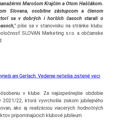
i manažérmi Marošom Krajčim a Otom Haščákom.
kom Slovana, osobitne zástupcom a členom
ktorí sa v dobrých i horších časoch starali o
asoch,"
píše sa v stanovisku na stránke klubu.
oločnosť SLOVAN Marketing s.r.o. a občianske
ž.
rieši ani Gerlach. Vedenie netešia zistené veci
 pôsobeniu v klube. Za najúspešnejšie obdobie
 2021/22, ktorá vyvrcholila ziskom jubilejného
ovan, ako aj realizáciou viacerých hodnotných
tov pripomínajúcich klubové jubileum.