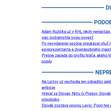
D
PODO
Adam Ružička už v KHL nikdy nenastúpi. 
viac pošramotila svoju povesť
Po nevydarenej sezóne preukázal chuť na
exreprezentanta a dvojnásobného majst
Presne zapadá do profilu hráča, akého hľ
posilu
NEPR
Na Liptov už nechodia len odpadlíci aleb
ambície
Hrával za Slovan, Nitru či Prešov. Slová
pôsobisko
Slovák zostáva oporou Levíc. Popri hre