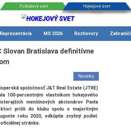
Reprezentácia
MS 2026
Rozhovory
Zahraniči
 Slovan Bratislava definitívne
kom
Novinky
operská spoločnosť J&T Real Estate (JTRE)
ala 100-percentným vlastníkom hokejového
oterajších menšinových akcionárov Pavla
ktorí prišli do klubu spolu s majoritným
uste roku 2020, odkúpila zvyšný podiel.
oficiálnej stránke.