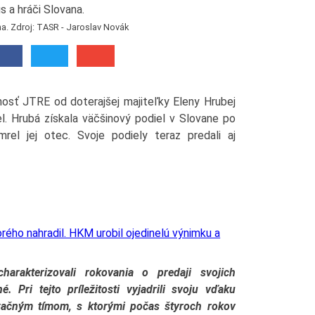
a. Zdroj: TASR - Jaroslav Novák
nosť JTRE od doterajšej majiteľky Eleny Hrubej
l. Hrubá získala väčšinový podiel v Slovane po
el jej otec. Svoje podiely teraz predali aj
rého nahradil. HKM urobil ojedinelú výnimku a
harakterizovali rokovania o predaji svojich
. Pri tejto príležitosti vyjadrili svoju vďaku
začným tímom, s ktorými počas štyroch rokov