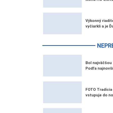
Výkonný riadi
vyčiarkli a je 
NEPR
Bol najväčšou 
Podľa najnovší
FOTO Tradícia 
vstupuje do nov