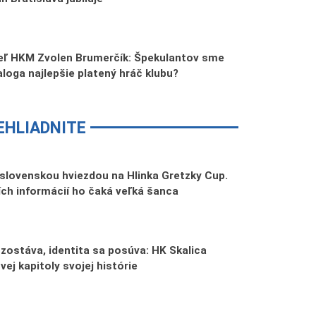
teľ HKM Zvolen Brumerčík: Špekulantov sme
Ďaloga najlepšie platený hráč klubu?
EHLIADNITE
slovenskou hviezdou na Hlinka Gretzky Cup.
ch informácií ho čaká veľká šanca
zostáva, identita sa posúva: HK Skalica
ej kapitoly svojej histórie