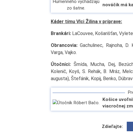
nováčik má ka
Káder tímu Vlci Žilina v príprave:
Brankári:
LaCouvee, Košarišťan, Vyletelk
Obrancovia:
Gachulinec, Rajnoha, D. K
Varga, Vajko.
Útočníci:
Šmída, Mucha, Dej, Bezúch,
Kolenič, Koyš, S. Rehák, B. Mráz, Melc
augusta), Štefánik, Kopij, Benko, Dúbrav
Pre
Košice uvoľni
viacročnej zm
Zdieľajte: