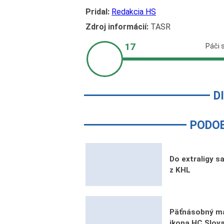
Pridal:
Redakcia HS
Zdroj informácií:
TASR
D
PODO
Do extraligy s
z KHL
Päťnásobný ma
ikona HC Slova