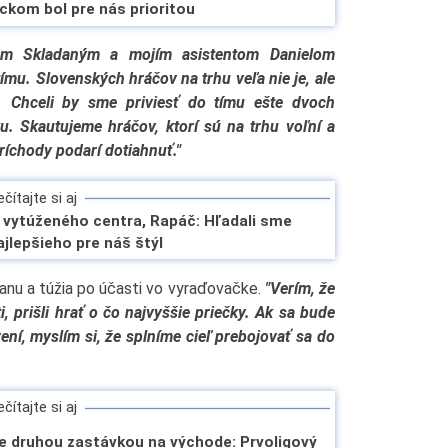
ockom bol pre nás prioritou
om Skladaným a mojím asistentom Danielom
ímu. Slovenských hráčov na trhu veľa nie je, ale
. Chceli by sme priviesť do tímu ešte dvoch
. Skautujeme hráčov, ktorí sú na trhu voľní a
príchody podarí dotiahnuť."
čítajte si aj
 vytúženého centra, Rapáč: Hľadali sme
ajlepšieho pre náš štýl
ranu a túžia po účasti vo vyraďovačke.
"Verím, že
i, prišli hrať o čo najvyššie priečky. Ak sa bude
í, myslím si, že splníme cieľ prebojovať sa do
čítajte si aj
 druhou zastávkou na východe: Prvoligový