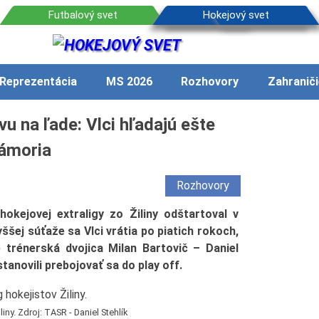
Reprezentácia
MS 2026
Rozhovory
Zahraniči
vu na ľade: Vlci hľadajú ešte
zámoria
Rozhovory
hokejovej extraligy zo Žiliny odštartoval v
yššej súťaže sa Vlci vrátia po piatich rokoch,
 trénerská dvojica Milan Bartovič – Daniel
stanovili prebojovať sa do play off.
iny. Zdroj: TASR - Daniel Stehlík