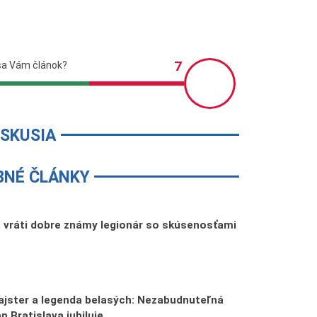
ISKUSIA
BNÉ ČLÁNKY
a vráti dobre známy legionár so skúsenosťami
jster a legenda belasých: Nezabudnuteľná
n Bratislava jubiluje