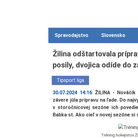
Spravodajstvo
Slovensko
Žilina odštartovala prípra
posily, dvojica odíde do 
Tipsport liga
30.07.2024 14:16
ŽILINA - Nováčik 
závere júla prípravu na ľade. Do najv
v storočnicovej sezóne ich povedie
Babka st. Ako cieľ v novej sezóne si 
Tréning hokejistov Žil