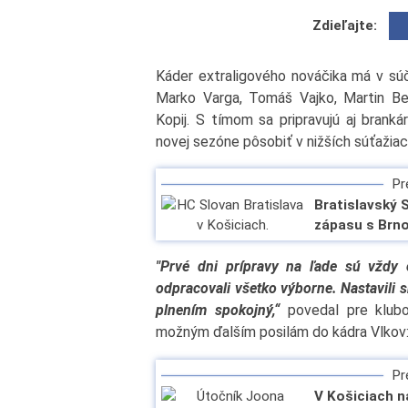
Zdieľajte:
Káder extraligového nováčika má v súča
Marko Varga, Tomáš Vajko, Martin Be
Kopij. S tímom sa pripravujú aj branká
novej sezóne pôsobiť v nižších súťažiac
Pre
Bratislavský 
zápasu s Brno
"Prvé dni prípravy na ľade sú vždy o 
odpracovali všetko výborne. Nastavili s
plnením spokojný,“
povedal pre klubov
možným ďalším posilám do kádra Vlkov
Pre
V Košiciach n