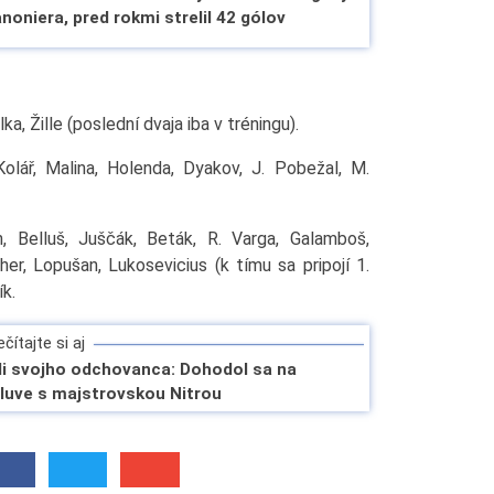
noniera, pred rokmi strelil 42 gólov
a, Žille (poslední dvaja iba v tréningu).
olář, Malina, Holenda, Dyakov, J. Pobežal, M.
 Belluš, Juščák, Beták, R. Varga, Galamboš,
her, Lopušan, Lukosevicius (k tímu sa pripojí 1.
ík.
čítajte si aj
li svojho odchovanca: Dohodol sa na
luve s majstrovskou Nitrou