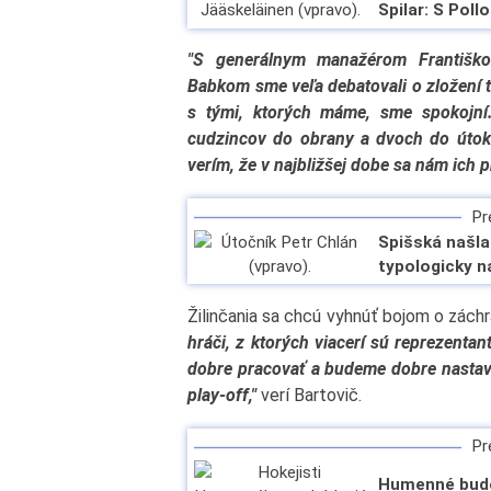
Spilar: S Poll
"S generálnym manažérom Františk
Babkom sme veľa debatovali o zložení t
s tými, ktorých máme, sme spokojní
cudzincov do obrany a dvoch do útoku
verím, že v najbližšej dobe sa nám ich 
Pre
Spišská našla
typologicky n
Žilinčania sa chcú vyhnúť bojom o zách
hráči, z ktorých viacerí sú reprezentant
dobre pracovať a budeme dobre nastaven
play-off,"
verí Bartovič.
Pre
Humenné bude