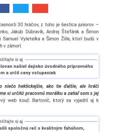
snosti 30 hráčov, z toho je šestica juniorov –
nko, Jakub Dúbravík, Andrej Štefánik a Šimon
ri Samuel Vyletelka a Šimon Žille, ktorí budú v
h v zámorí.
čítajte si aj
Slovan našiel dejisko úvodného prípravného
m a určil ceny vstupeniek
niečo hektickejšie, ako tie ďalšie, ale hráči
me si určitú pracovnú morálku a zatiaľ som s jej
ý web kouč Bartovič, ktorý sa vyjadril aj k
:
čítajte si aj
ašli spoločnú reč s kvalitným ťahúňom,