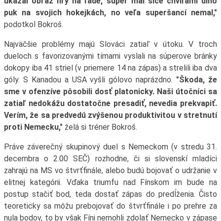
ukázal obraz hry na ľade, súper mal síce chvíľami dlho
puk na svojich hokejkách, no veľa superšancí nemal,"
podotkol Bokroš.
Najväčšie problémy majú Slováci zatiaľ v útoku. V troch
dueloch s favorizovanými tímami vyslali na súperove bránky
dokopy iba 41 striel (v priemere 14 na zápas) a strelili iba dva
góly. S Kanadou a USA vyšli gólovo naprázdno.
"Škoda, že
sme v ofenzíve pôsobili dosť platonicky. Naši útočníci sa
zatiaľ nedokážu dostatočne presadiť, nevedia prekvapiť.
Verím, že sa predvedú zvýšenou produktivitou v stretnutí
proti Nemecku,"
želá si tréner Bokroš.
Práve záverečný skupinový duel s Nemeckom (v stredu 31.
decembra o 2.00 SEČ) rozhodne, či si slovenskí mladíci
zahrajú na MS vo štvrťfinále, alebo budú bojovať o udržanie v
elitnej kategórii. Vďaka triumfu nad Fínskom im bude na
postup stačiť bod, teda dostať zápas do predĺženia. Čisto
teoreticky sa môžu prebojovať do štvrťfinále i po prehre za
nula bodov, to by však Fíni nemohli zdolať Nemecko v zápase