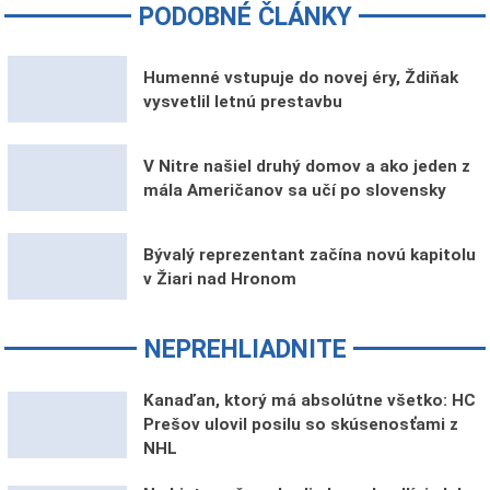
PODOBNÉ ČLÁNKY
Humenné vstupuje do novej éry, Ždiňak
vysvetlil letnú prestavbu
V Nitre našiel druhý domov a ako jeden z
mála Američanov sa učí po slovensky
Bývalý reprezentant začína novú kapitolu
v Žiari nad Hronom
NEPREHLIADNITE
Kanaďan, ktorý má absolútne všetko: HC
Prešov ulovil posilu so skúsenosťami z
NHL