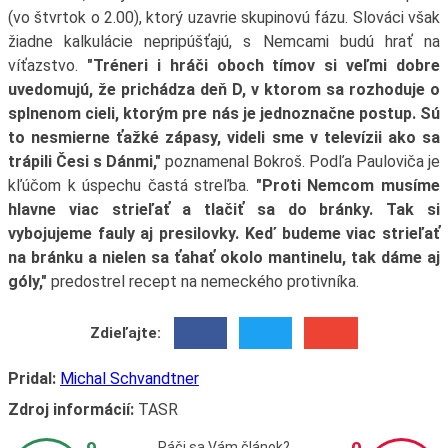
(vo štvrtok o 2.00), ktorý uzavrie skupinovú fázu. Slováci však
žiadne kalkulácie nepripúšťajú, s Nemcami budú hrať na
víťazstvo.
"Tréneri i hráči oboch tímov si veľmi dobre
uvedomujú, že prichádza deň D, v ktorom sa rozhoduje o
splnenom cieli, ktorým pre nás je jednoznačne postup. Sú
to nesmierne ťažké zápasy, videli sme v televízii ako sa
trápili Česi s Dánmi,"
poznamenal Bokroš. Podľa Pauloviča je
kľúčom k úspechu častá streľba.
"Proti Nemcom musíme
hlavne viac strieľať a tlačiť sa do bránky. Tak si
vybojujeme fauly aj presilovky. Keď budeme viac strieľať
na bránku a nielen sa ťahať okolo mantinelu, tak dáme aj
góly,"
predostrel recept na nemeckého protivníka.
Zdieľajte:
Pridal:
Michal Schvandtner
Zdroj informácií:
TASR