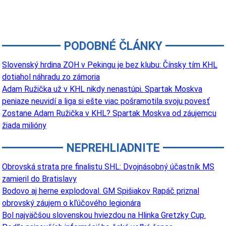
PODOBNÉ ČLÁNKY
Slovenský hrdina ZOH v Pekingu je bez klubu: Čínsky tím KHL
dotiahol náhradu zo zámoria
Adam Ružička už v KHL nikdy nenastúpi. Spartak Moskva
peniaze neuvidí a liga si ešte viac pošramotila svoju povesť
Zostane Adam Ružička v KHL? Spartak Moskva od záujemcu
žiada milióny
NEPREHLIADNITE
Obrovská strata pre finalistu SHL: Dvojnásobný účastník MS
zamieril do Bratislavy
Bodovo aj herne explodoval. GM Spišiakov Rapáč priznal
obrovský záujem o kľúčového legionára
Bol najväčšou slovenskou hviezdou na Hlinka Gretzky Cup.