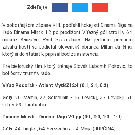
Zdieľajte:
V sobotňajšom zápase KHL podľahli hokejisti Dinama Riga na
ľade Dinama Minsk 1:2 po predĺžení. Víťazný gól strelil v 64.
minúte Kanaďan Paul Szczechura. Na jedinom presnom
zásahu hostí sa podieľal slovenský obranca
Milan Jurčina
,
ktorý si do štatistík pripísal bod za asistenciu.
Pre bieloruský tím, ktorý trénuje Slovák Ľubomír Pokovič, to
bol ôsmy triumf v rade.
Viťaz Podoľsk - Atlant Mytišči 2:4 (0:1, 2:1, 0:2)
Góly:
26. Mamin, 27. Soloduhin - 16. Levickij, 37. Levickij, 51.
Gilroy, 59. Taratuchin
Dinamo Minsk - Dinamo Riga 2:1 pp (0:1, 0:0, 1:0 - 1:0)
Góly:
44. Linglet, 64. Szczechura - 4. Meija (JURČINA)