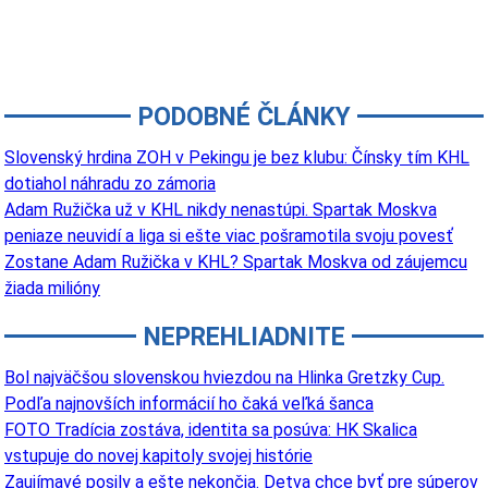
PODOBNÉ ČLÁNKY
Slovenský hrdina ZOH v Pekingu je bez klubu: Čínsky tím KHL
dotiahol náhradu zo zámoria
Adam Ružička už v KHL nikdy nenastúpi. Spartak Moskva
peniaze neuvidí a liga si ešte viac pošramotila svoju povesť
Zostane Adam Ružička v KHL? Spartak Moskva od záujemcu
žiada milióny
NEPREHLIADNITE
Bol najväčšou slovenskou hviezdou na Hlinka Gretzky Cup.
Podľa najnovších informácií ho čaká veľká šanca
FOTO Tradícia zostáva, identita sa posúva: HK Skalica
vstupuje do novej kapitoly svojej histórie
Zaujímavé posily a ešte nekončia. Detva chce byť pre súperov