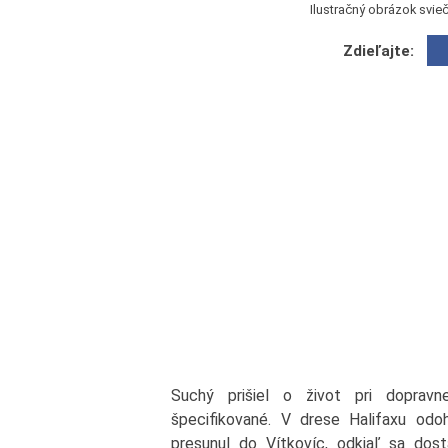
Ilustračný obrázok svie
Zdieľajte:
Suchý prišiel o život pri dopravn
špecifikované. V drese Halifaxu odo
presunul do Vítkovíc, odkiaľ sa d