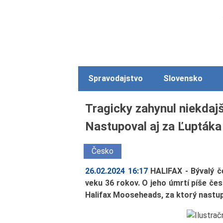
Spravodajstvo
Slovensko
Tragicky zahynul niekdaj
Nastupoval aj za Ľuptáka
Česko
26.02.2024 16:17
HALIFAX - Bývalý č
veku 36 rokov. O jeho úmrtí píše če
Halifax Mooseheads, za ktorý nastup