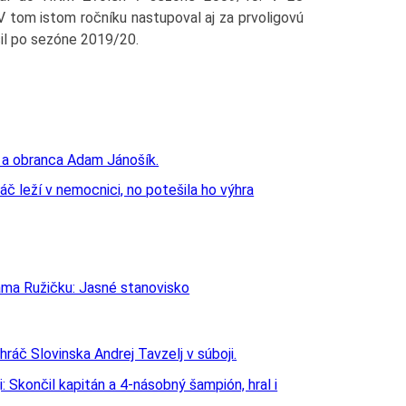
 V tom istom ročníku nastupoval aj za prvoligovú
čil po sezóne 2019/20.
áč leží v nemocnici, no potešila ho výhra
ama Ružičku: Jasné stanovisko
 Skončil kapitán a 4-násobný šampión, hral i