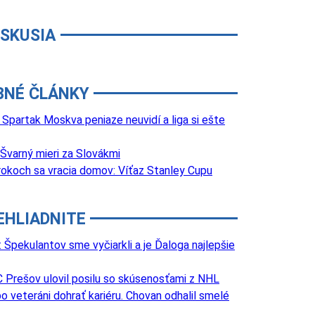
ISKUSIA
BNÉ ČLÁNKY
Spartak Moskva peniaze neuvidí a liga si ešte
Švarný mieri za Slovákmi
 rokoch sa vracia domov: Víťaz Stanley Cupu
EHLIADNITE
Špekulantov sme vyčiarkli a je Ďaloga najlepšie
 Prešov ulovil posilu so skúsenosťami z NHL
o veteráni dohrať kariéru. Chovan odhalil smelé