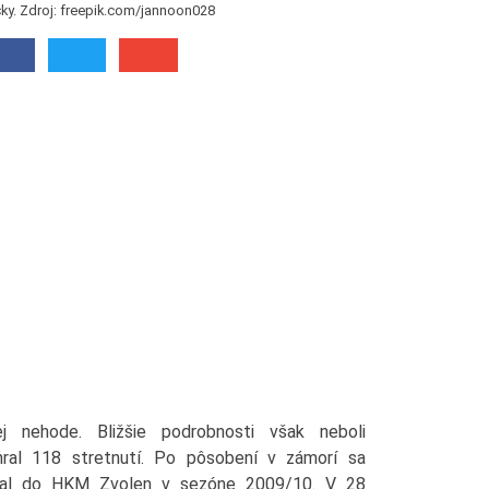
čky. Zdroj: freepik.com/jannoon028
ej nehode. Bližšie podrobnosti však neboli
hral 118 stretnutí. Po pôsobení v zámorí sa
ostal do HKM Zvolen v sezóne 2009/10. V 28