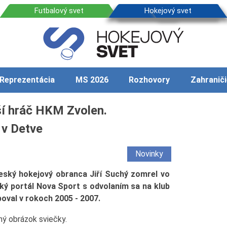
Reprezentácia
MS 2026
Rozhovory
Zahraniči
ší hráč HKM Zvolen.
 v Detve
Novinky
eský hokejový obranca Jiří Suchý zomrel vo
ský portál Nova Sport s odvolaním sa na klub
oval v rokoch 2005 - 2007.