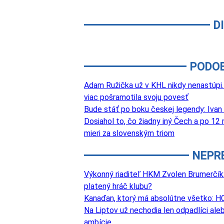
D
PODO
Adam Ružička už v KHL nikdy nenastúpi. 
viac pošramotila svoju povesť
Bude stáť po boku českej legendy: Ivan 
Dosiahol to, čo žiadny iný Čech a po 12
mieri za slovenským triom
NEPR
Výkonný riaditeľ HKM Zvolen Brumerčík: 
platený hráč klubu?
Kanaďan, ktorý má absolútne všetko: HC
Na Liptov už nechodia len odpadlíci aleb
ambície