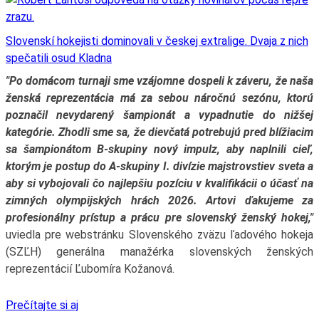
Slovenskí hokejisti dominovali v českej extralige. Dvaja z nich
spečatili osud Kladna
"Po domácom turnaji sme vzájomne dospeli k záveru, že naša
ženská reprezentácia má za sebou náročnú sezónu, ktorú
poznačil nevydarený šampionát a vypadnutie do nižšej
kategórie. Zhodli sme sa, že dievčatá potrebujú pred blížiacim
sa šampionátom B-skupiny nový impulz, aby naplnili cieľ,
ktorým je postup do A-skupiny I. divízie majstrovstiev sveta a
aby si vybojovali čo najlepšiu pozíciu v kvalifikácii o účasť na
zimných olympijských hrách 2026. Artovi ďakujeme za
profesionálny prístup a prácu pre slovenský ženský hokej,"
uviedla pre webstránku Slovenského zväzu ľadového hokeja
(SZĽH) generálna manažérka slovenských ženských
reprezentácií Ľubomíra Kožanová.
Prečítajte si aj