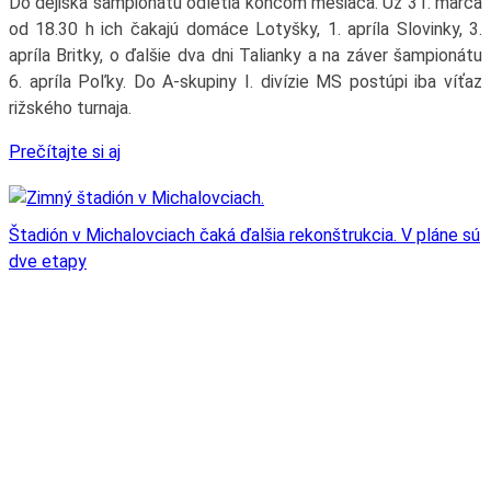
Do dejiska šampionátu odletia koncom mesiaca. Už 31. marca
od 18.30 h ich čakajú domáce Lotyšky, 1. apríla Slovinky, 3.
apríla Britky, o ďalšie dva dni Talianky a na záver šampionátu
6. apríla Poľky. Do A-skupiny I. divízie MS postúpi iba víťaz
rižského turnaja.
Prečítajte si aj
Štadión v Michalovciach čaká ďalšia rekonštrukcia. V pláne sú
dve etapy