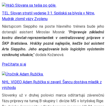
TEL: Slovan stratil vedenie 3:1. Spišská sa blysla v Nitre,
Mudrák zlomil väzy Zvolenu
Nástupcom Sieppiho na poste hlavného trénera bude jeho
doterajší asistent Miroslav Mosnár.
"Pripravuje základnú
kostru dievčat-reprezentantiek v centralizovanej príprave v
ŠKP Bratislava. Hráčky pozná najlepšie, keďže bol asistent
Arta Sieppiho. Jeho angažovanie bolo logickým vyústením
vzniknutej situácie,"
dodala Kožanová.
Prečítajte si aj
NHL: VIDEO Adam Ružička si zavaril. Šancu dostáva mladík z
východu
Slovenky už v druhej polovici marca odštartujú záverečnú
fázu prípravy na turnaj B-skupiny I. divízie MS v lotyšskej Rige.