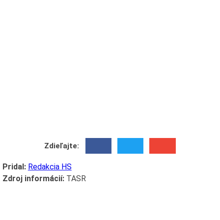
Zdieľajte:
Pridal:
Redakcia HS
Zdroj informácií:
TASR