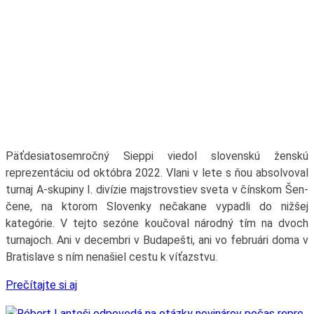
Päťdesiatosemročný Sieppi viedol slovenskú ženskú
reprezentáciu od októbra 2022. Vlani v lete s ňou absolvoval
turnaj A-skupiny I. divízie majstrovstiev sveta v čínskom Šen-
čene, na ktorom Slovenky nečakane vypadli do nižšej
kategórie. V tejto sezóne koučoval národný tím na dvoch
turnajoch. Ani v decembri v Budapešti, ani vo februári doma v
Bratislave s ním nenašiel cestu k víťazstvu.
Prečítajte si aj