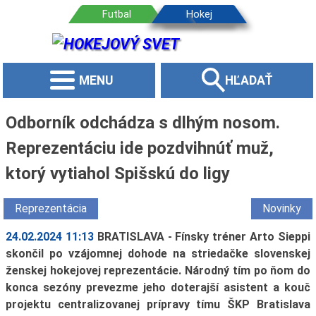
MENU
HĽADAŤ
Odborník odchádza s dlhým nosom.
Reprezentáciu ide pozdvihnúť muž,
ktorý vytiahol Spišskú do ligy
Reprezentácia
Novinky
24.02.2024 11:13
BRATISLAVA - Fínsky tréner Arto Sieppi
skončil po vzájomnej dohode na striedačke slovenskej
ženskej hokejovej reprezentácie. Národný tím po ňom do
konca sezóny prevezme jeho doterajší asistent a kouč
projektu centralizovanej prípravy tímu ŠKP Bratislava