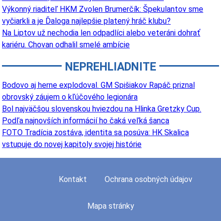
Výkonný riaditeľ HKM Zvolen Brumerčík: Špekulantov sme
vyčiarkli a je Ďaloga najlepšie platený hráč klubu?
Na Liptov už nechodia len odpadlíci alebo veteráni dohrať
kariéru. Chovan odhalil smelé ambície
NEPREHLIADNITE
Bodovo aj herne explodoval. GM Spišiakov Rapáč priznal
obrovský záujem o kľúčového legionára
Bol najväčšou slovenskou hviezdou na Hlinka Gretzky Cup.
Podľa najnovších informácií ho čaká veľká šanca
FOTO Tradícia zostáva, identita sa posúva: HK Skalica
vstupuje do novej kapitoly svojej histórie
Kontakt
Ochrana osobných údajov
Mapa stránky