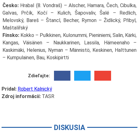
Česko:
Hrabal (8. Vondraš) – Alscher, Hamara, Čech, Cibulka,
Galvas, Prčík, Kočí – Kulich, Šapovaliv, Šalé – Redlich,
Melovský, Bareš – Štancl, Becher, Rymon – Židlický, Přibyl,
Maštalířský
Fínsko:
Kokko – Pulkkinen, Kulonummi, Pieniniemi, Salin, Kärki,
Kangas, Väisänen – Naukkarinen, Lassila, Hämeenaho –
Kaskimäki, Helenius, Nyman – Männistö, Keskinen, Halttunen
– Kumpulainen, Bau, Koskipirtti
Zdieľajte:
Pridal:
Robert Kalnický
Zdroj informácií:
TASR
DISKUSIA