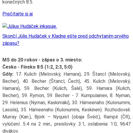
konečných 8:5.
Prečítajte si aj
Skončí Júlis Hudáček v Kladne ešte pred odchytaním prvého
zápasu?
MS do 20 rokov - zápas o 3. miesto:
Česko - Fínsko 8:5 (1:2, 2:3, 5:0)
Góly:
17. Kulich (Melovský, Hamara), 29. Štancl (Melovský,
Becher), 40. Becher (Štancl, Čech), 45. Kulich (Melovský,
Hamara), 59. Becher (Kulich, Šalé), 59. Hamara (Kulich,
Becher), 59. Rymon, 59. Becher - 7. Kumpulainen, 8. Nyman,
29. Helenius (Nyman, Kaskimäki), 30. Hämeenaho (Kulonummi,
Lassila), 35. Hämeenaho (Kulonummi, Keskinen). Rozhodovali:
Murray (Kan.), Björk – Nyquist (obaja Švéd.), Rampír (ČR),
vylúčení: 5:4 na 2 min., presilovky: 3:1, oslabenia: 1:0, 9647
divákov.