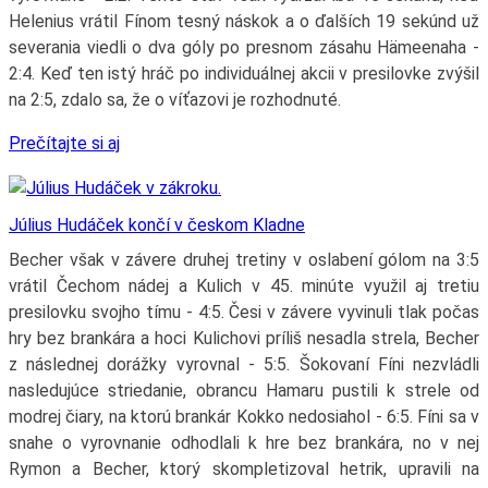
Helenius vrátil Fínom tesný náskok a o ďalších 19 sekúnd už
severania viedli o dva góly po presnom zásahu Hämeenaha -
2:4. Keď ten istý hráč po individuálnej akcii v presilovke zvýšil
na 2:5, zdalo sa, že o víťazovi je rozhodnuté.
Prečítajte si aj
Július Hudáček končí v českom Kladne
Becher však v závere druhej tretiny v oslabení gólom na 3:5
vrátil Čechom nádej a Kulich v 45. minúte využil aj tretiu
presilovku svojho tímu - 4:5. Česi v závere vyvinuli tlak počas
hry bez brankára a hoci Kulichovi príliš nesadla strela, Becher
z následnej dorážky vyrovnal - 5:5. Šokovaní Fíni nezvládli
nasledujúce striedanie, obrancu Hamaru pustili k strele od
modrej čiary, na ktorú brankár Kokko nedosiahol - 6:5. Fíni sa v
snahe o vyrovnanie odhodlali k hre bez brankára, no v nej
Rymon a Becher, ktorý skompletizoval hetrik, upravili na