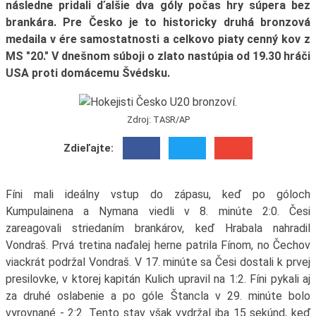
následne pridali ďalšie dva góly počas hry súpera bez
brankára. Pre Česko je to historicky druhá bronzová
medaila v ére samostatnosti a celkovo piaty cenný kov z
MS "20." V dnešnom súboji o zlato nastúpia od 19.30 hráči
USA proti domácemu Švédsku.
Zdroj: TASR/AP
Zdieľajte:
Fíni mali ideálny vstup do zápasu, keď po góloch
Kumpulainena a Nymana viedli v 8. minúte 2:0. Česi
zareagovali striedaním brankárov, keď Hrabala nahradil
Vondraš. Prvá tretina naďalej herne patrila Fínom, no Čechov
viackrát podržal Vondraš. V 17. minúte sa Česi dostali k prvej
presilovke, v ktorej kapitán Kulich upravil na 1:2. Fíni pykali aj
za druhé oslabenie a po góle Štancla v 29. minúte bolo
vyrovnané - 2:2. Tento stav však vydržal iba 15 sekúnd, keď