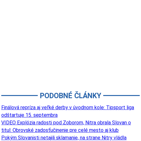
PODOBNÉ ČLÁNKY
Finálová repríza aj veľké derby v úvodnom kole: Tipsport liga
odštartuje 15. septembra
VIDEO Explózia radosti pod Zoborom, Nitra obrala Slovan o
titul: Obrovské zadosťučinenie pre celé mesto aj klub
Pokým Slovanisti netajili sklamanie, na strane Nitry vládla