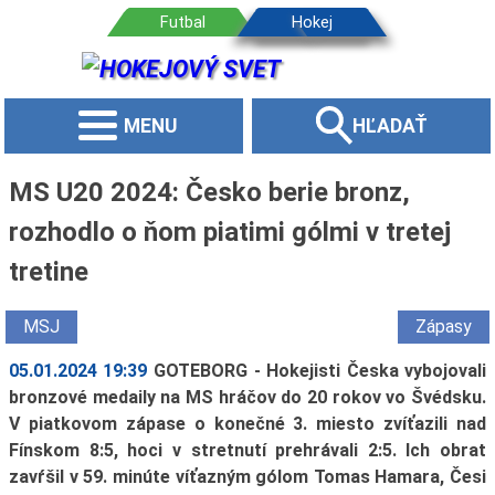
MENU
HĽADAŤ
MS U20 2024: Česko berie bronz,
rozhodlo o ňom piatimi gólmi v tretej
tretine
MSJ
Zápasy
05.01.2024 19:39
GOTEBORG - Hokejisti Česka vybojovali
bronzové medaily na MS hráčov do 20 rokov vo Švédsku.
V piatkovom zápase o konečné 3. miesto zvíťazili nad
Fínskom 8:5, hoci v stretnutí prehrávali 2:5. Ich obrat
zavŕšil v 59. minúte víťazným gólom Tomas Hamara, Česi