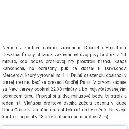
Nemec v zostave nahradil zraneného Dougieho Hamiltona.
Devätnásťročný obranca zaznamenal svoj prvý bod už v 14.
minúte, keď počas presilovej hry prestrelil bránku Kaapa
Kähkönena, no odrazený puk sa dostal k Dawsonovi
Mercerovi, ktorý vyrovnal na 1:1. Druhú asistenciu dosiahol v
tretej tretine, keď sa presadil Ondřej Palát. V prvom zápase
za New Jersey odohral 22:38 minúty a bol najvyťažovanejším
obrancom tímu. Pripísal si aj dva mínusové body, tri strely a
jeden hit. Vlaňajšia draftová dvojka začala sezónu v klube
Utica Comets, ktorého dres oblieka už druhý ročník. Na svoje
konto si pripísal v 13 stretnutiach osem bodov (2+6).