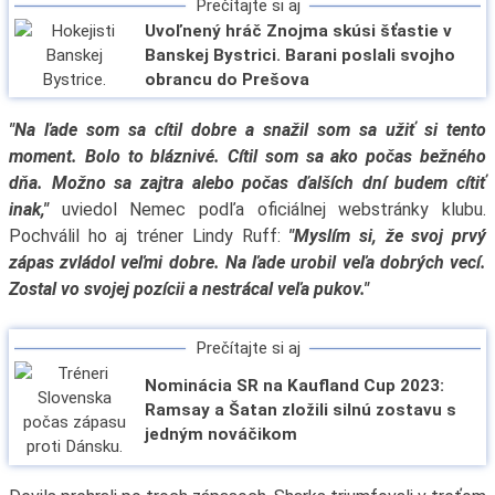
Prečítajte si aj
Uvoľnený hráč Znojma skúsi šťastie v
Banskej Bystrici. Barani poslali svojho
obrancu do Prešova
"Na ľade som sa cítil dobre a snažil som sa užiť si tento
moment. Bolo to bláznivé. Cítil som sa ako počas bežného
dňa. Možno sa zajtra alebo počas ďalších dní budem cítiť
inak,"
uviedol Nemec podľa oficiálnej webstránky klubu.
Pochválil ho aj tréner Lindy Ruff:
"Myslím si, že svoj prvý
zápas zvládol veľmi dobre. Na ľade urobil veľa dobrých vecí.
Zostal vo svojej pozícii a nestrácal veľa pukov."
Prečítajte si aj
Nominácia SR na Kaufland Cup 2023:
Ramsay a Šatan zložili silnú zostavu s
jedným nováčikom