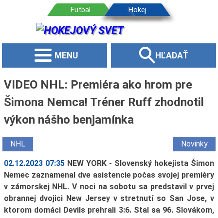
MENU
HĽADAŤ
VIDEO NHL: Premiéra ako hrom pre
Šimona Nemca! Tréner Ruff zhodnotil
výkon nášho benjamínka
NHL
Novinky
02.12.2023 07:35
NEW YORK - Slovenský hokejista Šimon
Nemec zaznamenal dve asistencie počas svojej premiéry
v zámorskej NHL. V noci na sobotu sa predstavil v prvej
obrannej dvojici New Jersey v stretnutí so San Jose, v
ktorom domáci Devils prehrali 3:6. Stal sa 96. Slovákom,