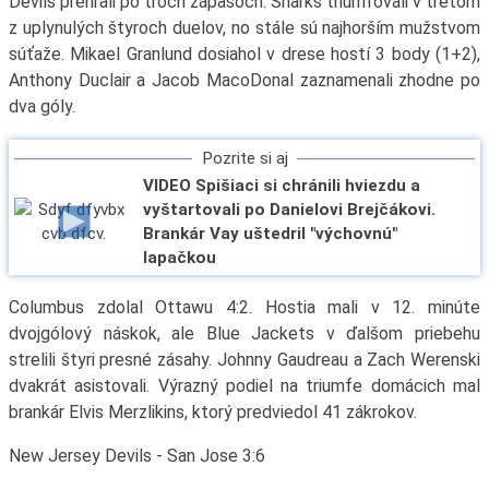
Devils prehrali po troch zápasoch. Sharks triumfovali v treťom
z uplynulých štyroch duelov, no stále sú najhorším mužstvom
súťaže. Mikael Granlund dosiahol v drese hostí 3 body (1+2),
Anthony Duclair a Jacob MacoDonal zaznamenali zhodne po
dva góly.
Pozrite si aj
VIDEO Spišiaci si chránili hviezdu a
vyštartovali po Danielovi Brejčákovi.
Brankár Vay uštedril "výchovnú"
lapačkou
Columbus zdolal Ottawu 4:2. Hostia mali v 12. minúte
dvojgólový náskok, ale Blue Jackets v ďalšom priebehu
strelili štyri presné zásahy. Johnny Gaudreau a Zach Werenski
dvakrát asistovali. Výrazný podiel na triumfe domácich mal
brankár Elvis Merzlikins, ktorý predviedol 41 zákrokov.
New Jersey Devils - San Jose 3:6